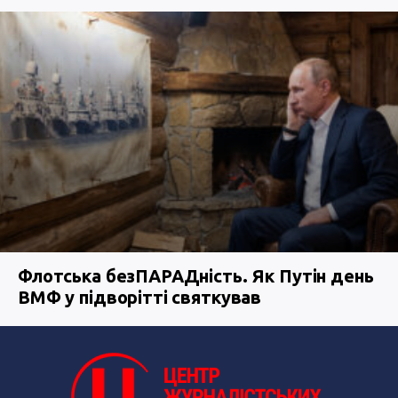
Флотська безПАРАДність. Як Путін день
ВМФ у підворітті святкував