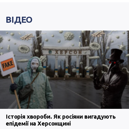
ВІДЕО
Історія хвороби. Як росіяни вигадують
епідемії на Херсонщині