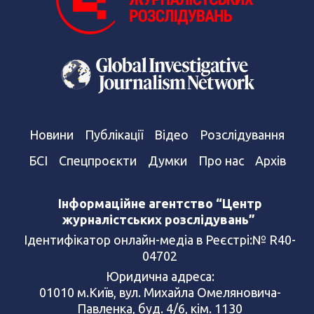
Новини
Публікації
Відео
Розслідування
БСІ
Спецпроєкти
Думки
Про нас
Архів
Інформаційне агентство “Центр
журналістських розслідувань”
Ідентифікатор онлайн-медіа в Реєстрі:№ R40-
04702
Юридична адреса:
01010 м.Київ, вул. Михайла Омеляновича-
Павленка, буд. 4/6, кім. 1130