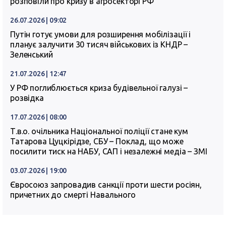
розповіли про кризу в агросекторі РФ
26.07.2026 | 09:02
Путін готує умови для розширення мобілізації і
планує залучити 30 тисяч військових із КНДР –
Зеленський
21.07.2026 | 12:47
У РФ поглиблюється криза будівельної галузі –
розвідка
17.07.2026 | 08:00
Т.в.о. очільника Національної поліції стане кум
Татарова Цуцкірідзе, СБУ – Поклад, що може
посилити тиск на НАБУ, САП і незалежні медіа – ЗМІ
03.07.2026 | 19:00
Євросоюз запровадив санкції проти шести росіян,
причетних до смерті Навального