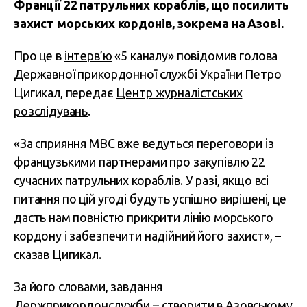
Франції 22 патрульних кораблів, що посилить
захист морських кордонів, зокрема на Азові.
Про це в
інтерв’ю
«5 каналу» повідомив голова
Державної прикордонної службі України Петро
Цигикал, передає
Центр журналістських
розслідувань
.
«За сприяння МВС вже ведуться переговори із
французькими партнерами про закупівлю 22
сучасних патрульних кораблів. У разі, якщо всі
питання по цій угоді будуть успішно вирішені, це
дасть нам повністю прикрити лінію морського
кордону і забезпечити надійний його захист», –
сказав Цигикал.
За його словами, завдання
Держприкордонслужби – створити в Азовському