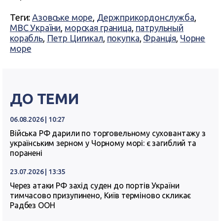
Теги:
Азовське море
,
Держприкордонслужба
,
МВС України
,
морская граница
,
патрульный
корабль
,
Петр Цигикал
,
покупка
,
Франція
,
Чорне
море
ДО ТЕМИ
06.08.2026 | 10:27
Війська РФ дарили по торговельному суховантажу з
українським зерном у Чорному морі: є загиблий та
поранені
23.07.2026 | 13:35
Через атаки РФ захід суден до портів України
тимчасово призупинено, Київ терміново скликає
Радбез ООН