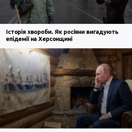
Історія хвороби. Як росіяни вигадують
епідемії на Херсонщині