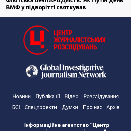
Флотська безПАРАДність. Як Путін день
ВМФ у підворітті святкував
Новини
Публікації
Відео
Розслідування
БСІ
Спецпроєкти
Думки
Про нас
Архів
Інформаційне агентство “Центр