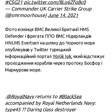
#CSG21
pic.twitter.com/8Lo6ZfqBc0
— Commander UK Carrier Strike Group
(@smrmoorhouse)
June 14, 2021
Фото есмінця ВМС Великої Британії HMS
Defender і фрегата ППО ВМС Нідерландів
HNLMS Evertsen на шляху до Чорного моря
опублікував у Twitter турецький
інформаційний портал
Yörük Işık
, який відстежує
проходження кораблів через протоку Босфор і
Мармурове море.
.
@RoyalNavy
returns to
#BlackSea
accompanied by Royal Netherlands Navy:
type45 ?? Daring class destroyer