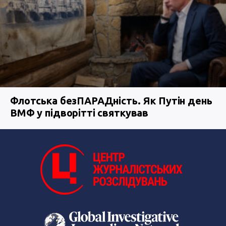
Флотська безПАРАДність. Як Путін день
ВМФ у підворітті святкував