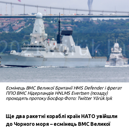
Есмінець ВМС Великої Британії HMS Defender і фрегат
ППО ВМС Нідерландів HNLMS Evertsen (позаду)
проходять протоку Босфор Фото: Twitter Yörük Işık
Ще два ракетні кораблі країн НАТО увійшли
до Чорного моря – есмінець ВМС Великої