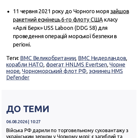
11 червня 2021 року до Чорного моря
зайшов
ракетний есмінець 6-го флоту США
класу
«Арлі Берк» USS Laboon (DDG 58) для
проведення операцій морської безпеки в
регіоні.
Теги:
ВМС Великобритании
,
ВМС Нидерландов
,
корабли НАТО
,
фрегат HNLMS Evertsen
,
Чорне
море
,
Чорноморський флот РФ
,
эсминец HMS
Defender
ДО ТЕМИ
06.08.2026 | 10:27
Війська РФ дарили по торговельному суховантажу з
українським зерном у Чорному морі: є загиблий та