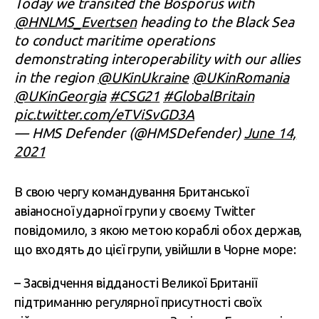
Today we transited the Bosporus with
@HNLMS_Evertsen
heading to the Black Sea
to conduct maritime operations
demonstrating interoperability with our allies
in the region
@UKinUkraine
@UKinRomania
@UKinGeorgia
#CSG21
#GlobalBritain
pic.twitter.com/eTViSvGD3A
— HMS Defender (@HMSDefender)
June 14,
2021
В свою чергу командування Британської
авіаносної ударної групи у своєму Twitter
повідомило, з якою метою кораблі обох держав,
що входять до цієї групи, увійшли в Чорне море:
– Засвідчення відданості Великої Британії
підтриманню регулярної присутності своїх