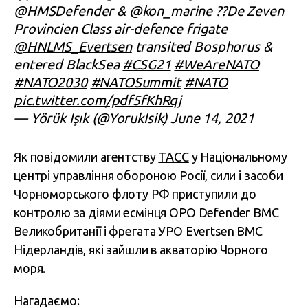
@HMSDefender
&
@kon_marine
??De Zeven
Provincien Class air-defence frigate
@HNLMS_Evertsen
transited Bosphorus &
entered BlackSea
#CSG21
#WeAreNATO
#NATO2030
#NATOSummit
#NATO
pic.twitter.com/pdf5fKhRqj
— Yörük Işık (@YorukIsik)
June 14, 2021
Як повідомили агентству
ТАСС
у Національному
центрі управління обороною Росії, сили і засоби
Чорноморського флоту РФ приступили до
контролю за діями есмінця ОРО Defender ВМС
Великобританії і фрегата УРО Evertsen ВМС
Нідерландів, які зайшли в акваторію Чорного
моря.
Нагадаємо: