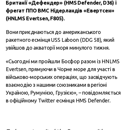
Британії «Дефендер» (HMS Defender, D36) і
фрегат ППО ВМС Нідерландів «Евертсен»
(HNLMS Evertsen, F805).
Вони приєднаються до американського
ракетного есмінця USS Laboon (DDG 58), який
увійшов до акваторії моря минулого тижня.
«Сьогодні ми пройшли Босфор разом із HNLMS
Evertsen, прямуючи в Чорне море для участі в
військово-морських операціях, що засвідчують
взаємодію з нашими союзниками в регіоні
Україною, Румунією, Грузією», – повідомляється
в офіційному Twitter есмінця HMS Defender.