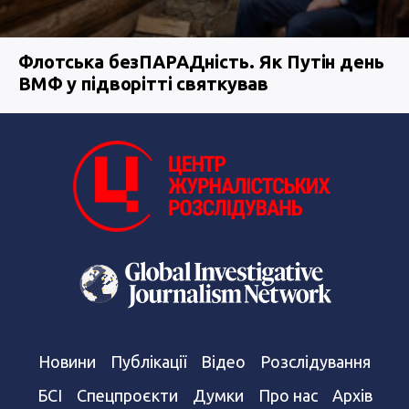
Флотська безПАРАДність. Як Путін день
ВМФ у підворітті святкував
Новини
Публікації
Відео
Розслідування
БСІ
Спецпроєкти
Думки
Про нас
Архів