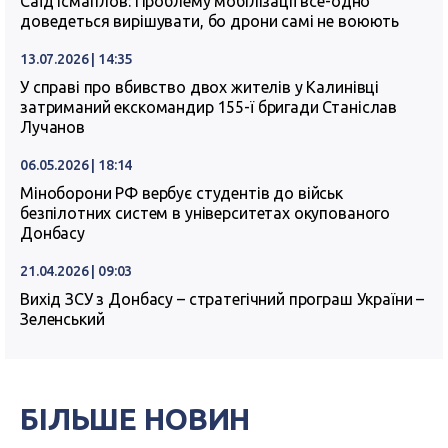
Саїд Ісмагілов: Проблему мобілізації все-одно
доведеться вирішувати, бо дрони самі не воюють
13.07.2026 | 14:35
У справі про вбивство двох жителів у Калинівці
затриманий екскомандир 155-ї бригади Станіслав
Лучанов
06.05.2026 | 18:14
Міноборони РФ вербує студентів до військ
безпілотних систем в університетах окупованого
Донбасу
21.04.2026 | 09:03
Вихід ЗСУ з Донбасу – стратегічний програш України –
Зеленський
БІЛЬШЕ НОВИН