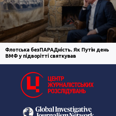
Флотська безПАРАДність. Як Путін день
ВМФ у підворітті святкував