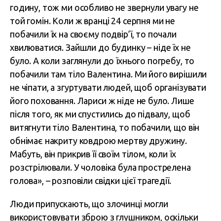
годину, тож ми особливо не звернули увагу не
той гомін. Коли ж вранці 24 серпня ми не
побачили їх на своєму подвір’ї, то почали
хвилюватися. Зайшли до будинку – ніде їх не
було. А коли заглянули до їхнього погребу, то
побачили там тіло Валентина. Ми його вирішили
не чіпати, а згуртувати людей, щоб організувати
його поховання. Лариси ж ніде не було. Лише
після того, як ми спустились до підвалу, щоб
витягнути тіло Валентина, то побачили, що він
обнімає накриту ковдрою мертву дружину.
Мабуть, він прикрив її своїм тілом, коли їх
розстрілювали. У чоловіка була прострелена
голова», – розповіли свідки цієї трагедії.
Люди припускають, що злочинці могли
використовувати зброю з глушником, оскільки