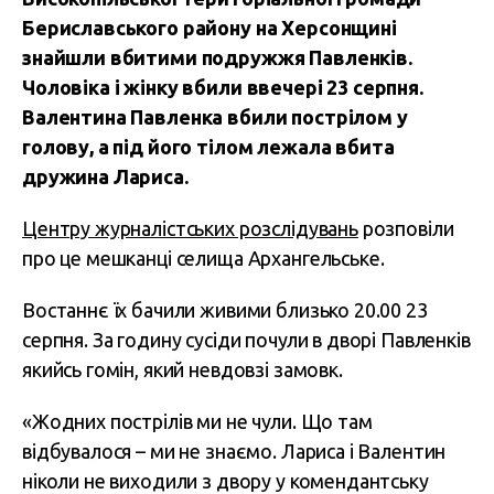
Бериславського району на Херсонщині
знайшли вбитими подружжя Павленків.
Чоловіка і жінку вбили ввечері 23 серпня.
Валентина Павленка вбили пострілом у
голову, а під його тілом лежала вбита
дружина Лариса.
Центру журналістських розслідувань
розповіли
про це мешканці селища Архангельське.
Востаннє їх бачили живими близько 20.00 23
серпня. За годину сусіди почули в дворі Павленків
якийсь гомін, який невдовзі замовк.
«Жодних пострілів ми не чули. Що там
відбувалося – ми не знаємо. Лариса і Валентин
ніколи не виходили з двору у комендантську