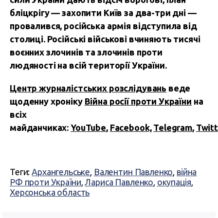
бліцкрігу — захопити Київ за два-три дні —
провалився, російська армія відступила від
столиці. Російські військові вчиняють тисячі
воєнних злочинів та злочинів проти
людяності на всій території України.
Центр журналістських розслідувань
веде
щоденну хроніку
Війна росії проти України
на
всіх
майданчиках:
YouTube
,
Facebook,
Telegram
,
Twitt
Теги:
Архангельське
,
Валентин Павленко
,
війна
РФ проти України
,
Лариса Павленко
,
окупація
,
Херсонська область