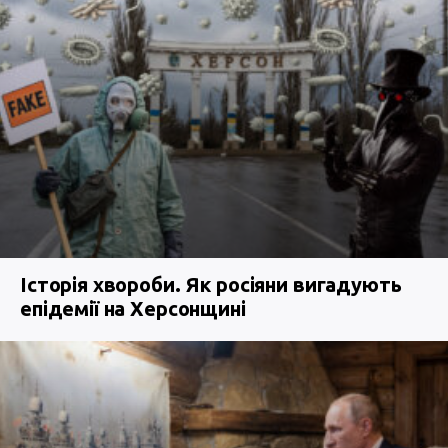
Історія хвороби. Як росіяни вигадують
епідемії на Херсонщині