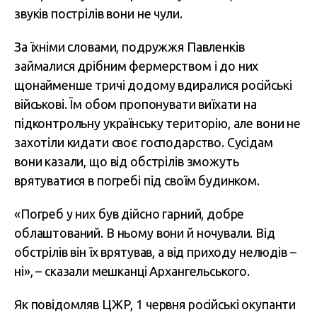
звуків пострілів вони не чули.
За їхніми словами, подружжя Павленків
займалися дрібним фермерством і до них
щонайменше тричі додому вдиралися російські
військові. Їм обом пропонувати виїхати на
підконтрольну українську територію, але вони не
захотіли кидати своє господарство. Сусідам
вони казали, що від обстрілів зможуть
врятуватися в погребі під своїм будинком.
«Погреб у них був дійсно гарний, добре
облаштований. В ньому вони й ночували. Від
обстрілів він їх врятував, а від приходу нелюдів –
ні», – сказали мешканці Архангельського.
Як повідомляв ЦЖР, 1 червня російські окупанти