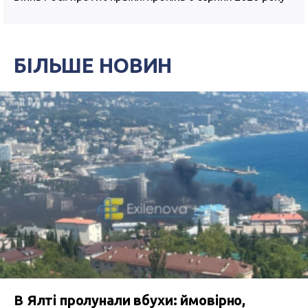
БІЛЬШЕ НОВИН
В Ялті пролунали вбухи: ймовірно,