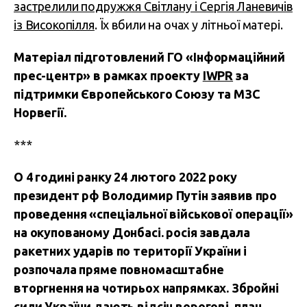
застрелили подружжя Світлану і Сергія Ланевичів
із Високопілля
. Їх вбили на очах у літньої матері.
Матеріал підготовлений ГО «Інформаційний
прес-центр» в рамках проекту
IWPR
за
підтримки Європейського Союзу та МЗС
Норвегії.
***
О 4 годині ранку 24 лютого 2022 року
президент рф Володимир Путін заявив про
проведення «спеціальної військової операції»
на окупованому Донбасі. росія завдала
ракетних ударів по території України і
розпочала пряме повномасштабне
вторгнення на чотирьох напрямках. Збройні
сили України дають відсіч ворогові, план