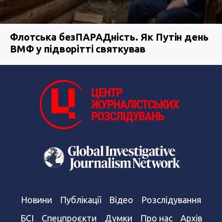
Флотська безПАРАДність. Як Путін день
ВМФ у підворітті святкував
Новини
Публікації
Відео
Розслідування
БСІ
Спецпроєкти
Думки
Про нас
Архів