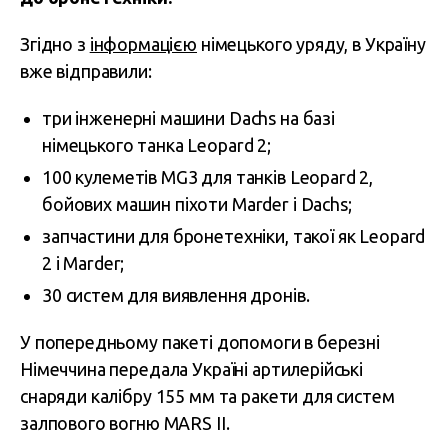
Згідно з
інформацією
німецького уряду, в Україну
вже відправили:
три інженерні машини Dachs на базі
німецького танка Leopard 2;
100 кулеметів MG3 для танків Leopard 2,
бойових машин піхоти Marder і Dachs;
запчастини для бронетехніки, такої як Leopard
2 і Marder;
30 систем для виявлення дронів.
У попередньому пакеті допомоги в березні
Німеччина передала Україні артилерійські
снаряди калібру 155 мм та ракети для систем
залпового вогню MARS II.