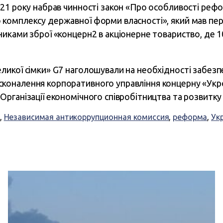
21 року набрав чинності закон «Про особливості реф
комплексу державної форми власності», який мав пе
иками зброї «концерн2 в акціонерне товариство, де 
еликої сімки» G7 наголошували на необхідності забезп
сконалення корпоративного управління концерну «Ук
 Організації економічного співробітництва та розвитку
,
Независимая антикоррупционная комиссия
,
реформа
,
Ук