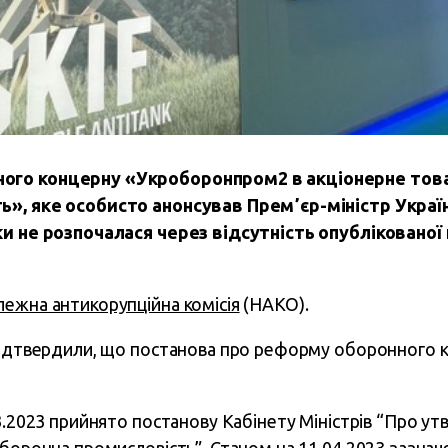
ого концерну «Укроборонпром2 в акціонерне това
ь», яке особисто анонсував Премʼєр-міністр Укра
ки не розпочалася через відсутність опублікованої 
ежна антикорупційна комісія
(НАКО).
підтвердили, що постанова про реформу оборонного к
3.2023 прийнято постанову Кабінету Міністрів “Про у