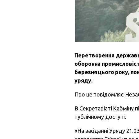
Перетворення державн
оборонна промисловіст
березня цього року, по
уряду.
Про це повідомляє
Незал
В Секретаріаті Кабміну 
публічному доступі.
«На засіданні Уряду 21.0