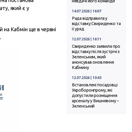
ена постанова
невдачі його команди
ту, який є у
14.07.2026 | 16:07
Рада відправила у
відставку Свириденко та
й на Кабмін ще в червні
її уряд
.
12.07.2026 | 16:11
Свириденко заявила про
відставку після зустрічі з
Зеленським, який
анонсував оновлення
Кабмину
12.07.2026 | 10:43
Встановлені посадовці
Укроборонпрому, які
допустили розміщення
арсеналу у Вишневому –
Зеленський