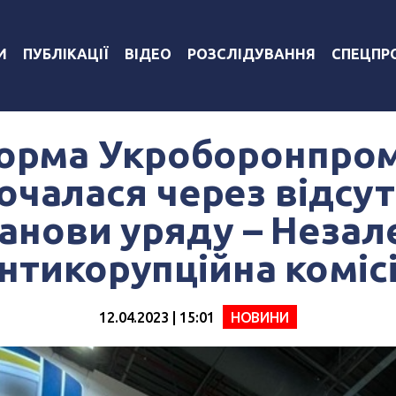
И
ПУБЛІКАЦІЇ
ВІДЕО
РОЗСЛІДУВАННЯ
СПЕЦПР
орма Укроборонпром
очалася через відсут
анови уряду – Неза
нтикорупційна коміс
12.04.2023 | 15:01
НОВИНИ