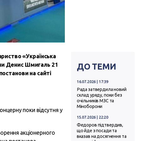
риство «Українська
їни Денис Шмигаль 21
ДО ТЕМИ
постанови на сайті
16.07.2026 | 17:39
Рада затвердила новий
склад уряду, поки без
очільників МЗС та
Міноборони
онцерну поки відсутня у
15.07.2026 | 22:20
Федоров підтвердив,
що йде з посади та
творення акціонерного
вказав на досягнення та