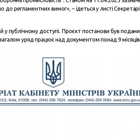
оборонна промисловість”. Станом на 11.04.2023 зазнач
до регламентних вимог», – ідеться у листі Секретаріа
й у публічному доступі. Проєкт постанови був подани
 загалом уряд працює над документом понад 9 місяців