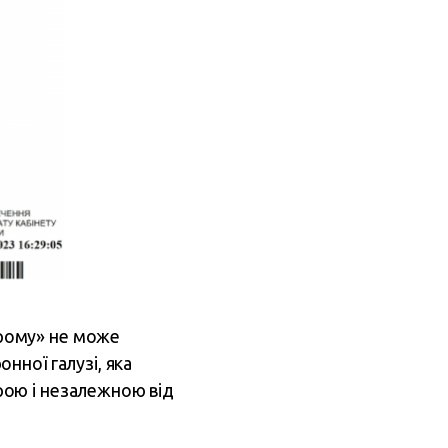
рому» не може
нної галузі, яка
рою і незалежною від