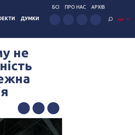
БСІ
ПРО НАС
АРХІВ
ОЕКТИ
ДУМКИ
УКР
у не
ність
лежна
ія
Facebook
Twitter
Telegram