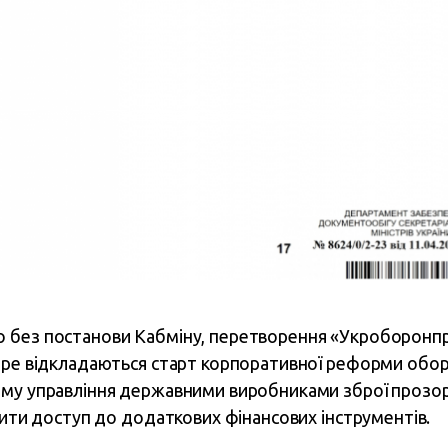
 без постанови Кабміну, перетворення «Укроборонп
тре відкладаються старт корпоративної реформи оборо
ему управління державними виробниками зброї прозо
рити доступ до додаткових фінансових інструментів.