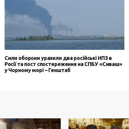
Сили оборони уразили два російські НПЗ в
Росії та пост спостереження на СПБУ «Сиваш»
у Чорному морі – Генштаб