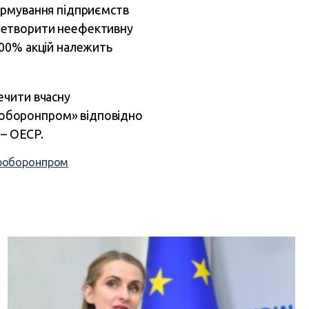
ормування підприємств
ретворити неефективну
100% акцій належить
ечити вчасну
роборонпром» відповідно
 – ОЕСР.
роборонпром