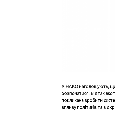
У НАКО наголошують, що
розпочатися. Відтак вко
покликана зробити сист
впливу політиків та відк