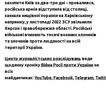
захопити Київ за два-три дні – провалився,
російська армія відступила від столиці,
зазнала нищівної поразки на Харківському
напрямку, у листопаді 2022 ЗСУ звільнили
Херсон і правобережжя області.
Російські
військові вчиняють тисячі воєнних злочинів
та злочинів проти людяності на всій
території України.
Центр журналістських розслідувань
веде
щоденну хроніку
Війна Росії проти України
на
всіх
майданчиках:
YouTube
,
Facebook,
Telegram
,
Twitt