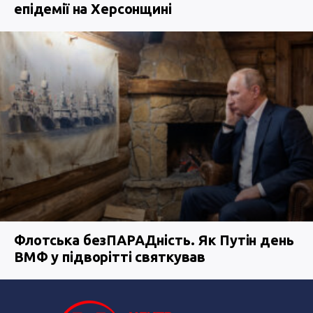
епідемії на Херсонщині
Флотська безПАРАДність. Як Путін день
ВМФ у підворітті святкував