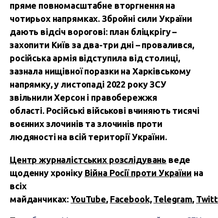
пряме повномасштабне вторгнення на
чотирьох напрямках.
Збройні сили України
дають відсіч ворогові: план бліцкрігу –
захопити Київ за два-три дні – провалився,
російська армія відступила від столиці,
зазнала нищівної поразки на Харківському
напрямку, у листопаді 2022 року ЗСУ
звільнили Херсон і правобережжя
області.
Російські військові вчиняють тисячі
воєнних злочинів та злочинів проти
людяності на всій території України.
Центр журналістських розслідувань
веде
щоденну хроніку
Війна Росії проти України
на
всіх
майданчиках:
YouTube
,
Facebook,
Telegram
,
Twitt