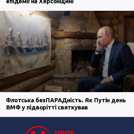
епідемії на Херсонщині
Флотська безПАРАДність. Як Путін день
ВМФ у підворітті святкував