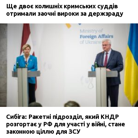
Ще двоє колишніх кримських суддів
отримали заочні вироки за держзраду
Сибіга: Ракетні підрозділ, який КНДР
розгортає у РФ для участі у війні, стане
законною ціллю для ЗСУ