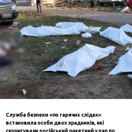
Служба безпеки «по гарячих слідах»
встановила особи двох зрадників, які
скоригували російський ракетний удар по