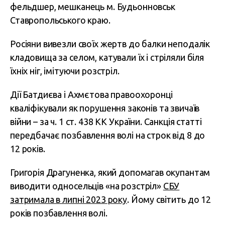
фельдшер, мешканець м. Будьонновськ
Ставропольського краю.
Росіяни вивезли своїх жертв до балки неподалік
кладовища за селом, катували їх і стріляли біля
їхніх ніг, імітуючи розстріл.
Дії Батдиєва і Ахмєтова правоохоронці
кваліфікували як порушення законів та звичаїв
війни – за ч. 1 ст. 438 КК України. Санкція статті
передбачає позбавлення волі на строк від 8 до
12 років.
Григорія Драгуненка, який допомагав окупантам
виводити односельців «на розстріл»
СБУ
затримала в липні 2023 року
. Йому світить до 12
років позбавлення волі.