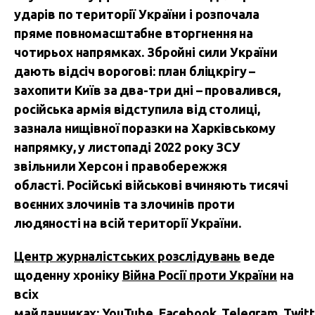
ударів по території України і розпочала
пряме повномасштабне вторгнення на
чотирьох напрямках.
Збройні сили України
дають відсіч ворогові: план бліцкрігу –
захопити Київ за два-три дні – провалився,
російська армія відступила від столиці,
зазнала нищівної поразки на Харківському
напрямку, у листопаді 2022 року ЗСУ
звільнили Херсон і правобережжя
області.
Російські військові вчиняють тисячі
воєнних злочинів та злочинів проти
людяності на всій території України.
Центр журналістських розслідувань
веде
щоденну хроніку
Війна Росії проти України
на
всіх
майданчиках:
YouTube
,
Facebook,
Telegram
,
Twitt