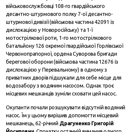
військовослужбовці 108-го гвардійського
десантно-штурмового полку 7-ої десантно-
штурмової дивізії (військова частина 42091 із
дислокацією у Новоросійську) та 1-ї
мотострілкової роти, 1-го мотострілкового
батальйону 126 окремої гвардійської Горлівської
Червонопрапорної, ордена Суворова бригади
берегової оборони (військова частина 12676 із
дислокацією у Перевальному) в одному з
приватних дворів підшукали для себе місце для
водозабору з водяним насосом. Однак троє
місцевих мешканців зуміли сховати цей насос.
Окупанти почали розшукувати відсутній водяний
насос. Їм у цьому вирішив допомогти місцевий
мешканець, 62-річний
Драгуненко Григорій
Йосипович
. Спочатку останній виманив одного