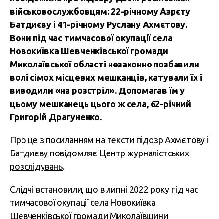
військовослужбовцям: 22-річному Азрєту
Батдиєву і 41-річному Руслану Ахмєтову.
Вони під час тимчасової окупації села
Новокиївка Шевченківської громади
Миколаївської області незаконно позбавили
волі сімох місцевих мешканців, катували їх і
виводили «на розстріл». Допомагав їм у
цьому мешканець цього ж села, 62-річний
Григорій Драгуненко.
Про це з посиланням на тексти підозр
Ахмєтову
і
Батдиєву
повідомляє
Центр журналістських
розслідувань
.
Слідчі встановили, що в липні 2022 року під час
тимчасової окупації села Новокиївка
Шевченківської громади Миколаївщини