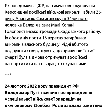
Як повідомляв ЦЖР, на тимчасово окупованій
Херсонщині
російські військові викрали і вбили 26-
річну Анастасію Саксаганську і її 34-річного
чоловіка Валерія
з села Малі Копані
Голопристанської громади Скадовського району.
Їх обох у ніч проти 16 вересня загарбники
викрали з власного будинку. Рідні вбитого
подружжя стверджують, що причиною їхньої
смерті була відмова отримувати російські
паспорти і йти на співпрацю з окупантами.
***
24 лютого 2022 року президент РФ
Володимир Путін заявив про проведення
«спеціальної військової операції» на
окупованому Донбасі. Росія завдала ракетних