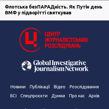
Флотська безПАРАДність. Як Путін день
ВМФ у підворітті святкував
Новини
Публікації
Відео
Розслідування
БСІ
Спецпроєкти
Думки
Про нас
Архів