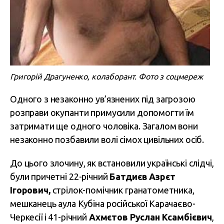
Григорій Драгуненко, колаборант. Фото з соцмереж
Одного з незаконно ув’язнених під загрозою
розправи окупанти примусили допомогти їм
затримати ще одного чоловіка. Загалом вони
незаконно позбавили волі сімох цивільних осіб.
До цього злочину, як встановили українські слідчі,
були причетні 22-річний
Батдиєв Азрєт
Ігорович,
стрілок-помічник гранатометника,
мешканець аула Кубіна російської Карачаєво-
Черкесії і 41-річний
Ахмєтов Руслан Ксамбієвич
,