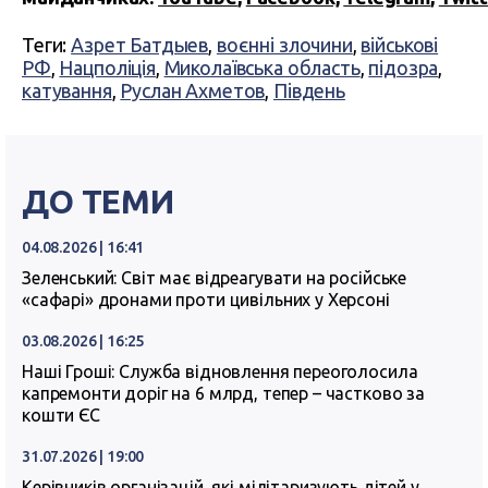
Теги:
Азрет Батдыев
,
воєнні злочини
,
військові
РФ
,
Нацполіція
,
Миколаївська область
,
підозра
,
катування
,
Руслан Ахметов
,
Південь
ДО ТЕМИ
04.08.2026 | 16:41
Зеленський: Світ має відреагувати на російське
«сафарі» дронами проти цивільних у Херсоні
03.08.2026 | 16:25
Наші Гроші: Служба відновлення переоголосила
капремонти доріг на 6 млрд, тепер – частково за
кошти ЄС
31.07.2026 | 19:00
Керівників організацій, які мілітаризують дітей у