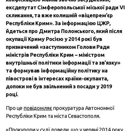
ексдепутат Сімферопольської міської ради VI
скликання, та вже колишній «віцепрем’єр
Республіки Крим». За інформацією ЦЖР,
йдеться про Дмитра Полонського, який після
окупації Криму Росією у 2014 рокі був
призначений «заступником Голови Ради
міністрів Республіки Крим – міністром
внутрішньої політики інформації та зв’язку»
та формував інформаційну політику на
півострові в інтересах країни-окупанта,
допоки не був звільнений з посади у 2019
році.
Про це
повідомляє
прокуратура Автономної
Республіки Крим та міста Севастополя.
«Прокурори у суді довели, що у червні 2014 року