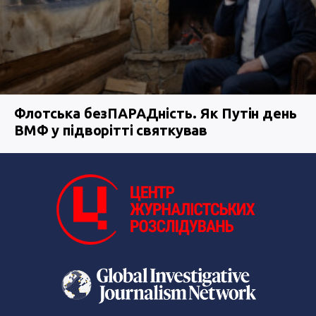
Флотська безПАРАДність. Як Путін день
ВМФ у підворітті святкував