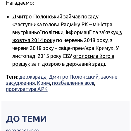
Нагадаємо:
Дмитро Полонський займав посаду
«заступника голови Радміну РК – міністра
внутрішньої політики, інформації та зв’язку»
з
жовтня 2014 року
по червень 2018 року, з
червня 2018 року – «віце-прем’єра Криму». У
листопаді 2015 року СБУ
оголосила його в
розшук
за підозрою в державній зраді.
Теги:
держзрада
,
Дмитро Полонський
,
заочне
засудження
,
Крим
,
позбавлення волі
,
прокуратура АРК
ДО ТЕМИ