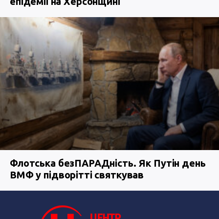
епідемії на Херсонщині
Флотська безПАРАДність. Як Путін день
ВМФ у підворітті святкував