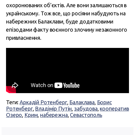
охоронюваних об’єктів. Але вони залишаються в
українському. Тож все, що росіяни набудують на
набережних Балаклави, буде додатковими
епізодами факту воєнного злочину незаконного
привласнення.
Теги:
Аркадій Ротенберг
,
Балаклава
,
Борис
Ротенберг
,
Владімір Путін
,
забудова
,
кооператив
Озеро
,
Крим
,
набережна
,
Севастополь