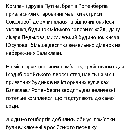
Компанії друзів Путіна, братів Ротенбергів
привласнили старовинні маєтки актриси
Соколової, де зупинялась на відпочинок Леся
Українка, будинок міського голови Міхайлі, дачу
лікаря Педькова, мисливський будиночок князя
Юсупова і більше десятка земельних ділянок на
набережних Балаклави.
На місці археологічних пам’яток, зруйнованих дач
і садиб російського дворянства, навіть на місці
приватних будинків на історичних вуличках
Балаклави Ротенберги зводять два величезні
готельні комплекси, що підступають до самої
води.
Люди Ротенбергів добились, аби усі пам’ятки
були виключені з російського переліку