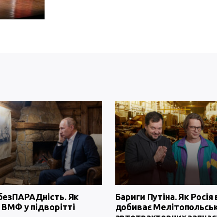
безПАРАДність. Як
Бариги Путіна. Як Росія 
 ВМФ у підворітті
добиває Мелітопольсь
автотракторних запчас