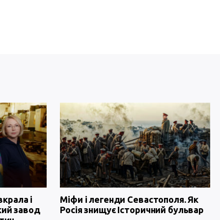
вкрала і
Міфи і легенди Севастополя. Як
кий завод
Росія знищує Історичний бульвар
тин