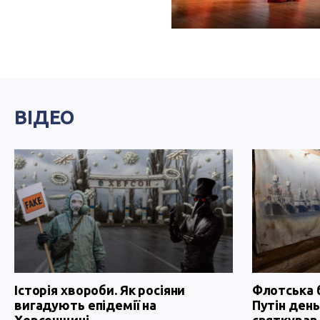
ВІДЕО
Історія хвороби. Як росіяни
Флотська 
вигадують епідемії на
Путін день
Херсонщині
святкував