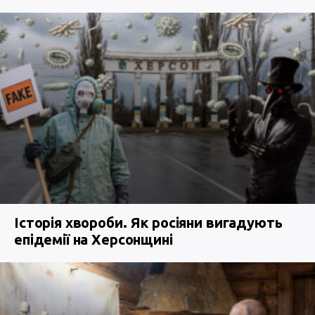
Історія хвороби. Як росіяни вигадують
епідемії на Херсонщині