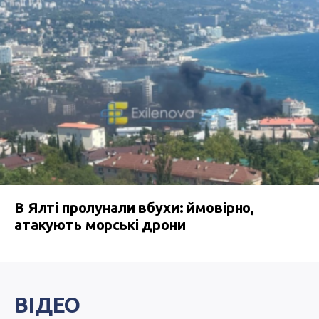
В Ялті пролунали вбухи: ймовірно,
атакують морські дрони
ВІДЕО