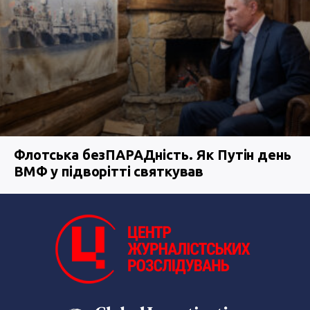
Флотська безПАРАДність. Як Путін день
ВМФ у підворітті святкував