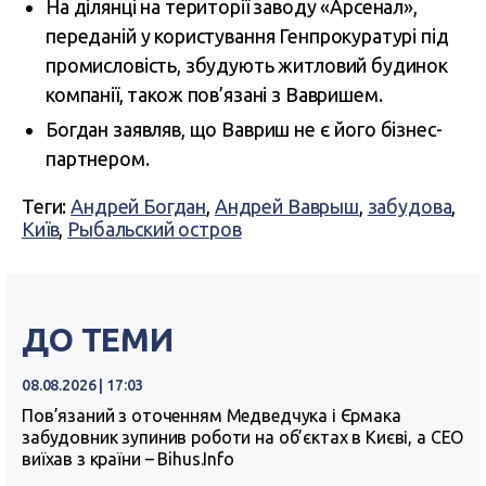
На ділянці на території заводу «Арсенал»,
переданій у користування Генпрокуратурі під
промисловість, збудують житловий будинок
компанії, також пов’язані з Вавришем.
Богдан заявляв, що Вавриш не є його бізнес-
партнером.
Теги:
Андрей Богдан
,
Андрей Ваврыш
,
забудова
,
Київ
,
Рыбальский остров
ДО ТЕМИ
08.08.2026 | 17:03
Пов’язаний з оточенням Медведчука і Єрмака
забудовник зупинив роботи на об’єктах в Києві, а СЕО
виїхав з країни – Bihus.Info