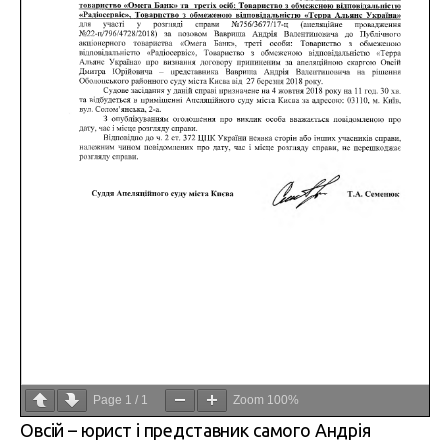
Page
1
/
1
Zoom
100%
Овсій – юрист і представник самого Андрія