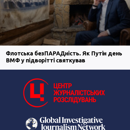
Флотська безПАРАДність. Як Путін день
ВМФ у підворітті святкував