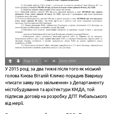
Page
1
/
2
Zoom
100%
У 2015 році, за два тижні після того як міський
голова Києва Віталій Кличко порадив Вавришу
«писати заяву про звільнення» з Департаменту
містобудування та архітектури КМДА, той
підписав договір на розробку ДПТ Рибальського
від мерії.