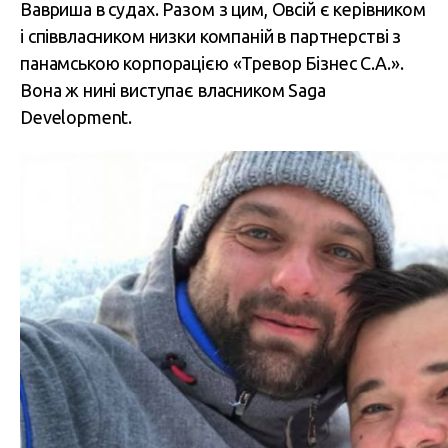
Вавриша в судах. Разом з цим, Овсій є керівником
і співвласником низки компаній в партнерстві з
панамською корпорацією «Тревор Бізнес С.А.».
Вона ж нині виступає власником Saga
Development.