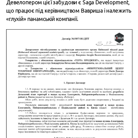
Девелопером цієї забудови є Saga Development,
що працює під керівництвом Вавриша і належить
«глухій» панамській компанії.