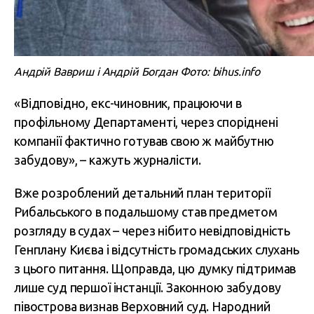
Андрій Вавриш і Андрій Богдан Фото: bihus.info
«Відповідно, екс-чиновник, працюючи в
профільному Департаменті, через споріднені
компанії фактично готував свою ж майбутню
забудову», – кажуть журналісти.
Вже розроблений детальний план території
Рибальського в подальшому став предметом
розгляду в судах – через нібито невідповідність
Генплану Києва і відсутність громадських слухань
з цього питання. Щоправда, цю думку підтримав
лише суд першої інстанції. Законною забудову
півострова визнав Верховний суд. Народний