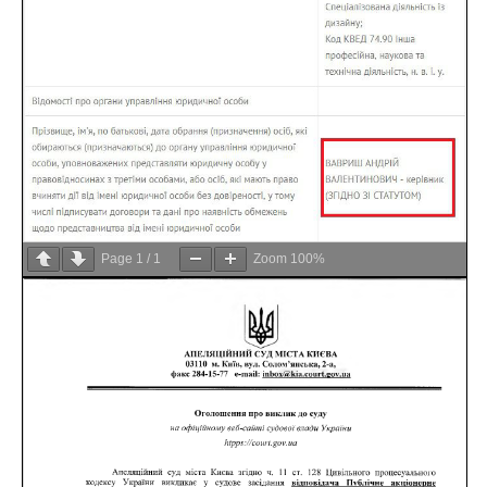
Page
1
/
1
Zoom
100%