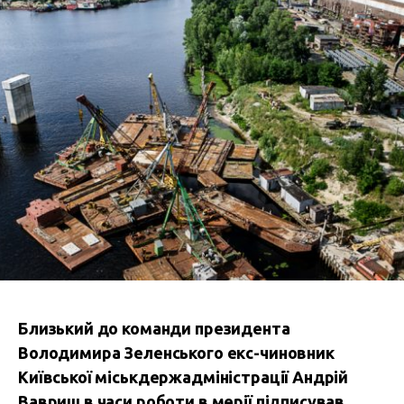
Близький до команди президента
Володимира Зеленського екс-чиновник
Київської міськдержадміністрації Андрій
Вавриш в часи роботи в мерії підписував