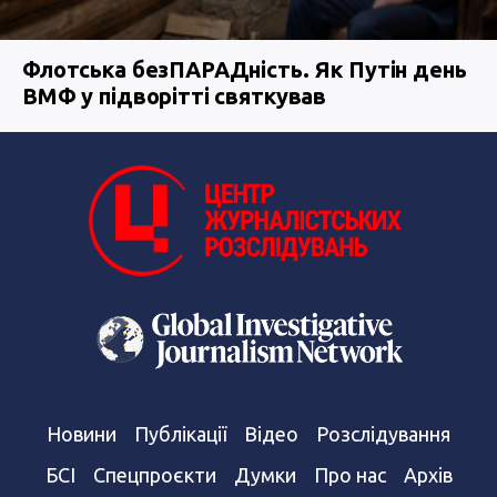
Флотська безПАРАДність. Як Путін день
ВМФ у підворітті святкував
Новини
Публікації
Відео
Розслідування
БСІ
Спецпроєкти
Думки
Про нас
Архів