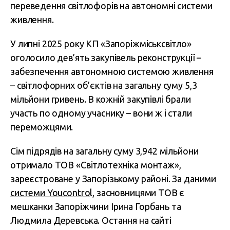
переведення світлофорів на автономні системи
живлення.
У липні 2025 року КП «Запоріжміськсвітло»
оголосило дев’ять закупівель реконструкції –
забезпечення автономною системою живлення
– світлофорних об’єктів на загальну суму 5,3
мільйони гривень. В кожній закупівлі брали
участь по одному учаснику – вони ж і стали
переможцями.
Сім підрядів на загальну суму 3,942 мільйони
отримало ТОВ «Світлотехніка монтаж»,
зареєстроване у Запорізькому районі. За даними
системи Youcontro
l, засновницями ТОВ є
мешканки Запоріжчини Ірина Горбань та
Людмила Деревська. Остання на сайті