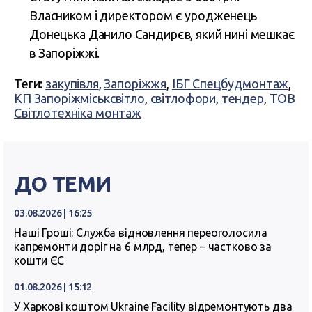
Власником і директором є уродженець
Донецька Данило Сандирєв, який нині мешкає
в Запоріжжі.
Теги:
закупівля
,
Запоріжжя
,
ІБГ Спецбудмонтаж
,
КП Запоріжміськсвітло
,
світлофори
,
тендер
,
ТОВ
Світлотехніка монтаж
ДО ТЕМИ
03.08.2026 | 16:25
Наші Гроші: Служба відновлення переоголосила
капремонти доріг на 6 млрд, тепер – частково за
кошти ЄС
01.08.2026 | 15:12
У Харкові коштом Ukraine Facility відремонтують два