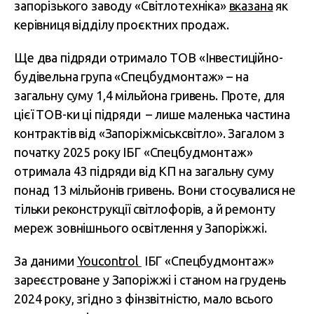
запорізького заводу «Світлотехніка»
вказана
як
керівниця відділу проєктних продаж.
Ще два підряди отримало ТОВ «Інвестиційно-
будівельна група «Спецбудмонтаж» – на
загальну суму 1,4 мільйона гривень. Проте, для
цієї ТОВ-ки ці підряди – лише маленька частина
контрактів від «Запоріжміськсвітло». Загалом з
початку 2025 року ІБГ «Спецбудмонтаж»
отримала 43 підряди від КП на загальну суму
понад 13 мільйонів гривень. Вони стосувалися не
тільки реконструкції світлофорів, а й ремонту
мереж зовнішнього освітлення у Запоріжжі.
За даними
Youcontrol
ІБГ «Спецбудмонтаж»
зареєстроване у Запоріжжі і станом на грудень
2024 року, згідно з фінзвітністю, мало всього