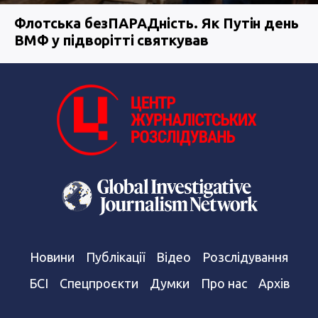
Флотська безПАРАДність. Як Путін день
ВМФ у підворітті святкував
Новини
Публікації
Відео
Розслідування
БСІ
Спецпроєкти
Думки
Про нас
Архів