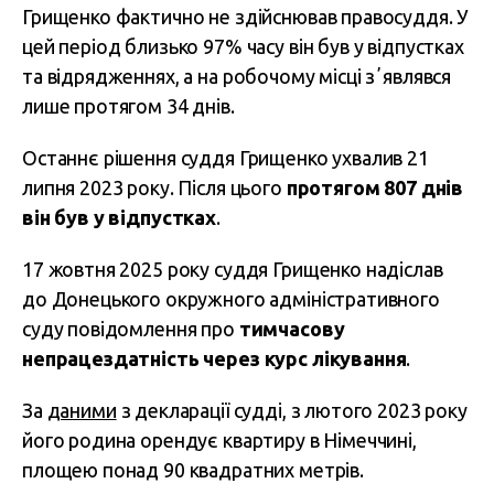
Грищенко фактично не здійснював правосуддя. У
цей період близько 97% часу він був у відпустках
та відрядженнях, а на робочому місці зʼявлявся
лише протягом 34 днів.
Останнє рішення суддя Грищенко ухвалив 21
липня 2023 року. Після цього
протягом 807 днів
він був у відпустках
.
17 жовтня 2025 року суддя Грищенко надіслав
до Донецького окружного адміністративного
суду повідомлення про
тимчасову
непрацездатність через курс лікування
.
За
даними
з декларації судді, з лютого 2023 року
його родина орендує квартиру в Німеччині,
площею понад 90 квадратних метрів.