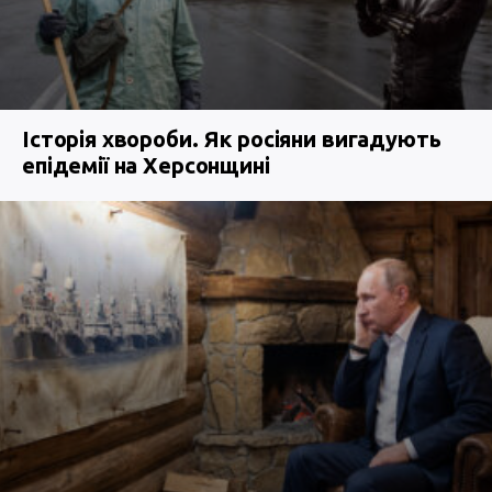
Історія хвороби. Як росіяни вигадують
епідемії на Херсонщині