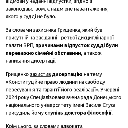
відмови у наданні відпустки, згідно з
законодавством, є надмірне навантаження,
якого у судді не було.
За словами захисника Грищенка, який був
присутній на засіданні Третьої дисциплінарної
палати ВРП,
причинами відпусток судді були
переважно сімейні обставини
, а також
написання дисертації.
Грищенко
захистив
дисертацію
на тему
«Конституційне право людини на свободу
пересування та гарантії його реалізації». У червні
2024 року Спеціалізована вчена рада Донецького
національного університету імені Василя Стуса
присудила йому
ступінь доктора філософії.
Крім цього, за словами адвоката,