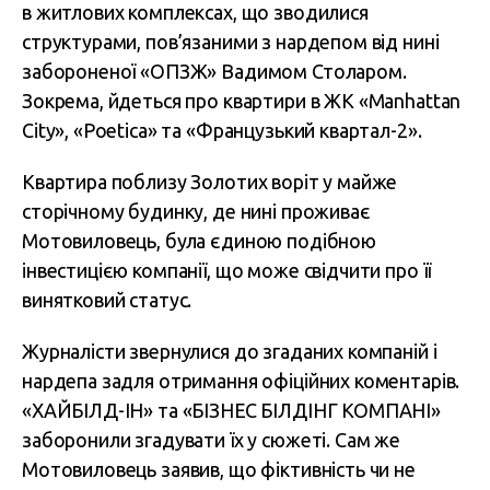
в житлових комплексах, що зводилися
структурами, пов’язаними з нардепом від нині
забороненої «ОПЗЖ» Вадимом Столаром.
Зокрема, йдеться про квартири в ЖК «Manhattan
City», «Poetica» та «Французький квартал-2».
Квартира поблизу Золотих воріт у майже
сторічному будинку, де нині проживає
Мотовиловець, була єдиною подібною
інвестицією компанії, що може свідчити про її
винятковий статус.
Журналісти звернулися до згаданих компаній і
нардепа задля отримання офіційних коментарів.
«ХАЙБІЛД-ІН» та «БІЗНЕС БІЛДІНГ КОМПАНІ»
заборонили згадувати їх у сюжеті. Сам же
Мотовиловець заявив, що фіктивність чи не