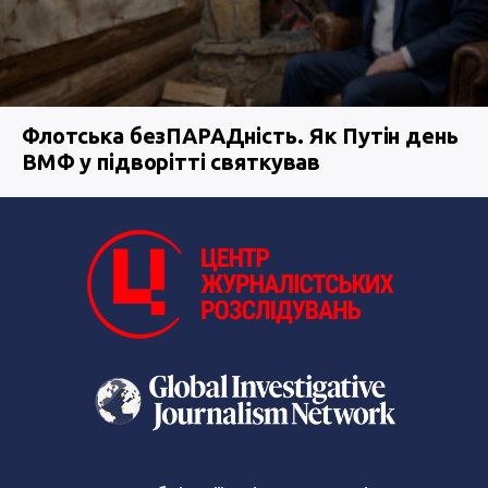
Флотська безПАРАДність. Як Путін день
ВМФ у підворітті святкував