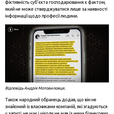
фіктивність суб’єкта господарювання є фактом,
який не може стверджуватися лише за наявності
інформації щодо професії людини.
Відповідь Андрія Мотовиловця.
Також народний обранець додав, що він не
знайомий із власниками компаній, які згадуються
у запиті, не має і ніколи не мав із ними бізнесових