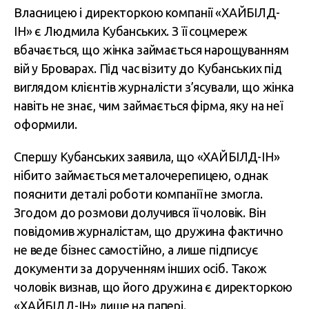
Власницею і директоркою компанії «ХАЙБІЛД-
ІН» є Людмила Кубанських. З її соцмереж
вбачається, що жінка займається нарощуванням
вій у Броварах. Під час візиту до Кубанських під
виглядом клієнтів журналісти з’ясували, що жінка
навіть не знає, чим займається фірма, яку на неї
оформили.
Спершу Кубанських заявила, що «ХАЙБІЛД-ІН»
нібито займається металочерепицею, однак
пояснити деталі роботи компанії не змогла.
Згодом до розмови долучився її чоловік. Він
повідомив журналістам, що дружина фактично
не веде бізнес самостійно, а лише підписує
документи за дорученням інших осіб. Також
чоловік визнав, що його дружина є директоркою
«ХАЙБІЛД-ІН» лише на папері.