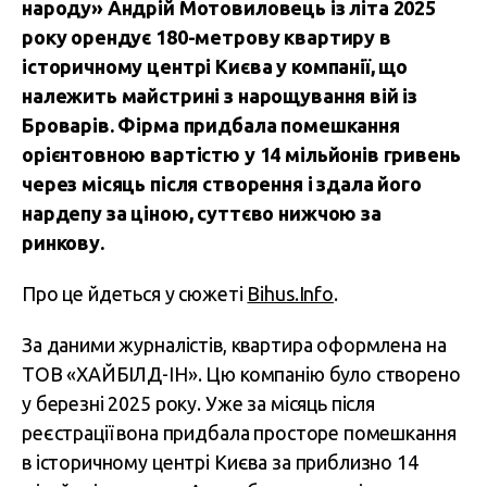
народу» Андрій Мотовиловець із літа 2025
року орендує 180-метрову квартиру в
історичному центрі Києва у компанії, що
належить майстрині з нарощування вій із
Броварів. Фірма придбала помешкання
орієнтовною вартістю у 14 мільйонів гривень
через місяць після створення і здала його
нардепу за ціною, суттєво нижчою за
ринкову.
Про це йдеться у сюжеті
Bihus.Info
.
За даними журналістів, квартира оформлена на
ТОВ «ХАЙБІЛД-ІН». Цю компанію було створено
у березні 2025 року. Уже за місяць після
реєстрації вона придбала просторе помешкання
в історичному центрі Києва за приблизно 14