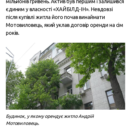
мільйонів гривень. Актив був першим і залишився
єдиним у власності «ХАЙБІЛД-ІН». Невдовзі
після купівлі житла його почав винаймати
Мотовиловець, який уклав договір оренди на сім
років.
Будинок, у якому орендує житло Андрій
Мотовиловець.