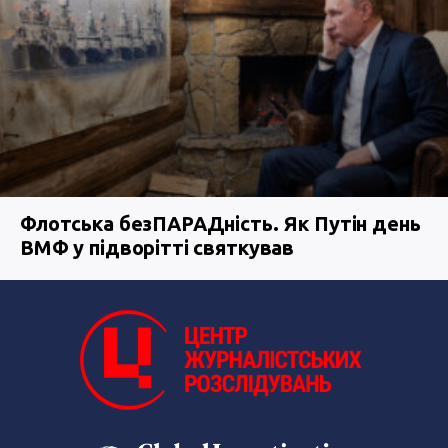
Флотська безПАРАДність. Як Путін день
ВМФ у підворітті святкував