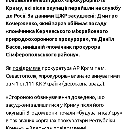
позбавлення волі двох «прокурорів» із
Криму, які після окупації перейшли на службу
до Росії. За даними ЦЖР засуджені: Дмитро
Кочерженко, який зараз обіймає посаду
«помічника Керченського міжрайонного
природоохоронного прокурора», та Даніїл
Басов, нинішній «помічник прокурора
Сімферопольського району».
Як
повідомляє
прокуратура АР Крим та м.
Севастополя, «прокурорів» визнано винуватими
за ч.1 ст.111 КК України (державна зрада).
«Стороною обвинувачення доведено, що
засуджені залишилися у Криму після його
окупації. Згодом вони почали «будувати кар’єру»
в так званих «органах прокуратури Республіки
Крим»», – йдеться у повідомленні.