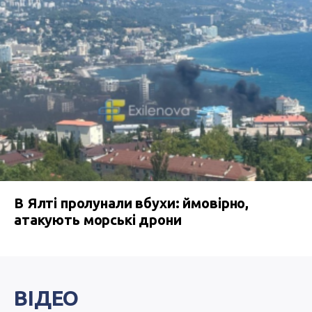
В Ялті пролунали вбухи: ймовірно,
атакують морські дрони
ВІДЕО