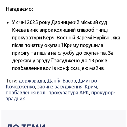
Нагадаємо:
У січні 2025 року Дарницький міський суд
Києва виніс вирок колишній співробітниці
прокуратури Керчі
Воєнній Заремі Нуріївні
, яка
після початку окупації Криму порушила
присягу та пішла на службу до окупантів. За
державну зраду її засуджено до 13 років
позбавлення волі з конфіскацією майнв.
Теги:
держзрада
,
Даніїл Басов
,
Дмитро
Кочерженко
,
заочне засудження
,
Крим
,
позбавлення волі
,
прокуратура АРК
,
прокурор-
зрадник