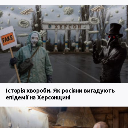
Історія хвороби. Як росіяни вигадують
епідемії на Херсонщині