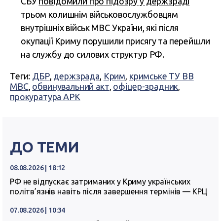
СБУ
повідомили про підозру у держзраді
трьом колишнім військовослужбовцям
внутрішніх військ МВС України, які після
окупації Криму порушили присягу та перейшли
на службу до силових структур РФ.
Теги:
ДБР
,
держзрада
,
Крим
,
кримське ТУ ВВ
МВС
,
обвинувальний акт
,
офіцер-зрадник
,
прокуратура АРК
ДО ТЕМИ
08.08.2026 | 18:12
РФ не відпускає затриманих у Криму українських
політв’язнів навіть після завершення термінів — КРЦ
07.08.2026 | 10:34