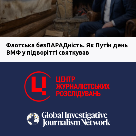
Флотська безПАРАДність. Як Путін день
ВМФ у підворітті святкував