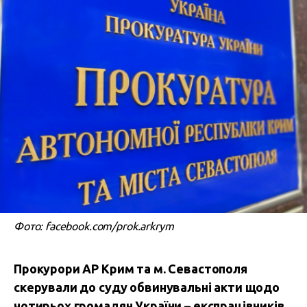
Фото: facebook.com/prok.arkrym
Прокурори АР Крим та м. Севастополя
скерували до суду обвинувальні акти щодо
чотирьох громадян України – експрацівників