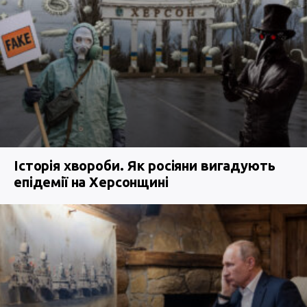
Історія хвороби. Як росіяни вигадують
епідемії на Херсонщині