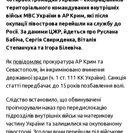
територіального командування внутрішніх
військ МВС України в АР Крим, які після
окупації півострова перейшли на службу до
Росії. За даними ЦЖР, йдеться про Руслана
Бабіча, Сергія Свириденка, Віталія
Степанчука та Ігора Білевіча.
Як
повідомляє
прокуратура АР Крим та
Севастополя, їм інкриміновано вчинення
державної зради (ч. 1 ст. 111 КК України). Санкція
статті передбачає до 15 років позбавлення волі.
Слідство встановило, що обвинувачені
проігнорували наказ про передислокацію
підрозділів внутрішніх військ на материкову
частину України та залишилися на окупованому
півострові. Згодом вони перейшли під військове