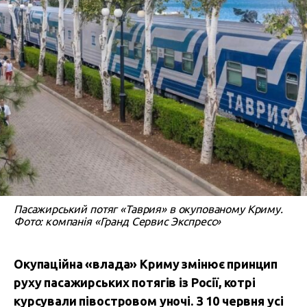
Пасажирський потяг «Таврия» в окупованому Криму.
Фото: компанія «Гранд Сервис Экспресс»
Окупаційна «влада» Криму змінює принцип
руху пасажирських потягів із Росії, котрі
курсували півостровом уночі. З 10 червня усі