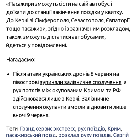
«Пасажири зможуть сісти на свій автобус і
доїхати до станції закінчення поїздки у квитку.
До Керчі зі Сімферополя, Севастополя, Євпаторії
тощо пасажири, згідно із зазначеним розкладом,
також зможуть дістатися автобусами», –
йдеться у повідомленні.
Нагадаємо:
Після атаки українських дронів 8 червня на
півострові
зупиняли залізничне сполучення
, а
рух потягів між окупованим Кримом та РФ
здійснювався лише з Керчі. Залізничне
сполучення окупанти змогли відновити лише
вночі 9 червня.
Теги:
Гранд сервис экспресс
,
рух поїздів
,
Крим
,
пасажирський поїзд
,
розклад руху поїздів
,
Сергій