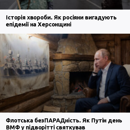
Історія хвороби. Як росіяни вигадують
епідемії на Херсонщині
Флотська безПАРАДність. Як Путін день
ВМФ у підворітті святкував