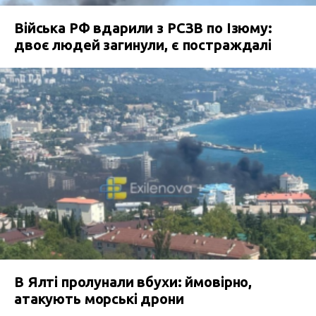
Війська РФ вдарили з РСЗВ по Ізюму:
двоє людей загинули, є постраждалі
В Ялті пролунали вбухи: ймовірно,
атакують морські дрони