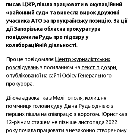
писав ЦЖР, пішла працювати в окупаційний
«районний суд» та винесла вирок дружині
учасника АТО за проукраїнську позицію. За ції
дії Запорізька обласна прокуратура
повідомила Рудь про підозру у
колабораційній діяльності.
Про це повідомляє
Центр журналістських
розслідувань
з посиланням на
текст підозри
,
опублікованої на сайті Офісу Генерального
прокурора.
Діюча адвокатка з Мелітополя, колишня
помічниця голови суду Діана Рудь однією з
перших пішла на співпрацю з ворогом. Юристка з
12-річним стажем не пізніше листопада 2022
року почала працювати в незаконно створеному