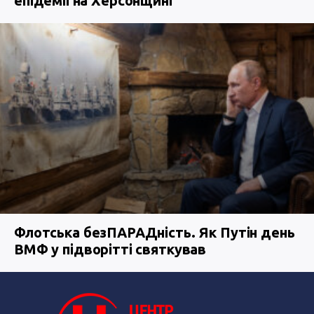
епідемії на Херсонщині
Флотська безПАРАДність. Як Путін день
ВМФ у підворітті святкував