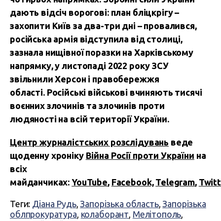
дають відсіч ворогові: план бліцкрігу –
захопити Київ за два-три дні – провалився,
російська армія відступила від столиці,
зазнала нищівної поразки на Харківському
напрямку, у листопаді 2022 року ЗСУ
звільнили Херсон і правобережжя
області.
Російські військові вчиняють тисячі
воєнних злочинів та злочинів проти
людяності на всій території України.
Центр журналістських розслідувань
веде
щоденну хроніку
Війна Росії проти України
на
всіх
майданчиках:
YouTube
,
Facebook,
Telegram
,
Twitt
Теги:
Діана Рудь
,
Запорізька область
,
Запорізька
облпрокуратура
,
колаборант
,
Мелітополь
,