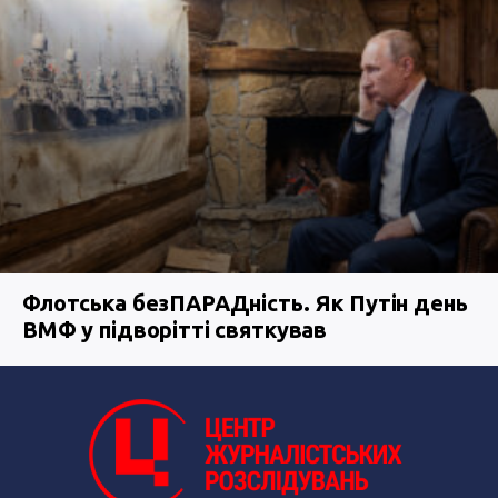
Флотська безПАРАДність. Як Путін день
ВМФ у підворітті святкував