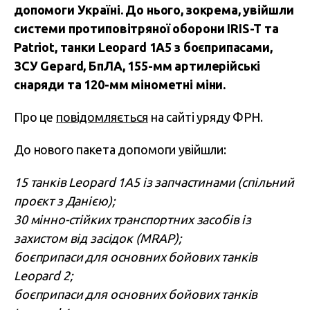
допомоги Україні. До нього, зокрема, увійшли
системи протиповітряної оборони IRIS-T та
Patriot, танки Leopard 1A5 з боєприпасами,
ЗСУ Gepard, БпЛА, 155-мм артилерійські
снаряди та 120-мм мінометні міни.
Про це
повідомляється
на сайті уряду ФРН.
До нового пакета допомоги увійшли:
15 танків Leopard 1A5 із запчастинами (спільний
проєкт з Данією);
30 мінно-стійких транспортних засобів із
захистом від засідок (MRAP);
боєприпаси для основних бойових танків
Leopard 2;
боєприпаси для основних бойових танків