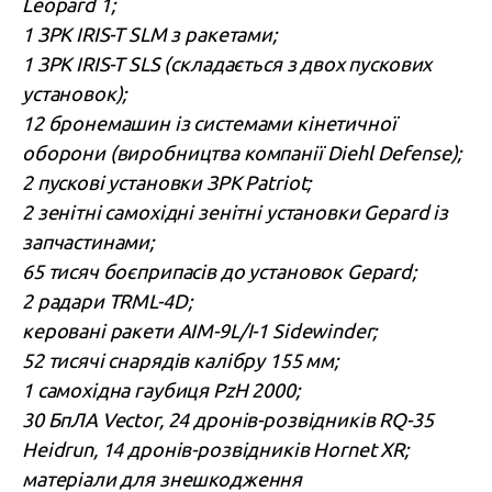
Leopard 1;
1 ЗРК IRIS-T SLM з ракетами;
1 ЗРК IRIS-T SLS (складається з двох пускових
установок);
12 бронемашин із системами кінетичної
оборони (виробництва компанії Diehl Defense);
2 пускові установки ЗРК Patriot;
2 зенітні самохідні зенітні установки Gepard із
запчастинами;
65 тисяч боєприпасів до установок Gepard;
2 радари TRML-4D;
керовані ракети AIM-9L/I-1 Sidewinder;
52 тисячі снарядів калібру 155 мм;
1 самохідна гаубиця PzH 2000;
30 БпЛА Vector, 24 дронів-розвідників RQ-35
Heidrun, 14 дронів-розвідників Hornet XR;
матеріали для знешкодження