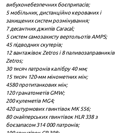
вибухонебезпечних боєприпасів;
5 мобільних, дистанційно керованих і
захищених систем розмінування;
7 десантних джипів Caracal;
5 систем самозахисту вертольотів AMPS;
45 підводних скутерів;
12 вантажівок Zetros і 8 паливозаправників
Zetros;
30 тисяч патронів калібру 40 мм;
15 тисяч 120-мм мінометних мін;
4580 протитанкових мін;
120 гранатометів GMW;
200 кулеметів MG4;
420 штурмових гвинтівок MK 556;
80 снайперських гвинтівок HLR 338 з
боєзапасом 314 000 патронів;
100 гвинтівок CR 308;