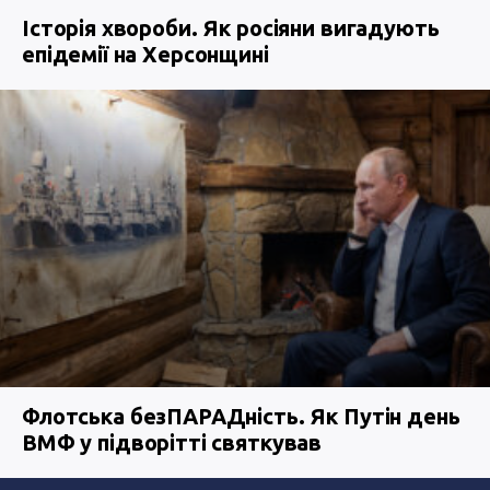
Історія хвороби. Як росіяни вигадують
епідемії на Херсонщині
Флотська безПАРАДність. Як Путін день
ВМФ у підворітті святкував