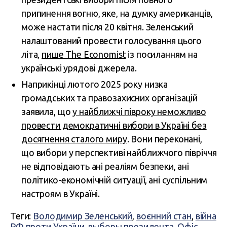
припинення вогню, яке, на думку американців,
може настати після 20 квітня. Зеленський
налаштований провести голосування цього
літа,
пише The Economist
із посиланням на
українські урядові джерела.
Наприкінці лютого 2025 року низка
громадських та правозахисних організацій
заявила, що
у найближчі півроку неможливо
провести демократичні вибори в Україні без
досягнення сталого миру
. Вони переконані,
що вибори у перспективі найближчого півріччя
не відповідають ані реаліям безпеки, ані
політико-економічній ситуації, ані суспільним
настроям в Україні.
Теги:
Володимир Зеленський
,
воєнний стан
,
війна
РФ проти України
,
выборы президента
,
Офіс