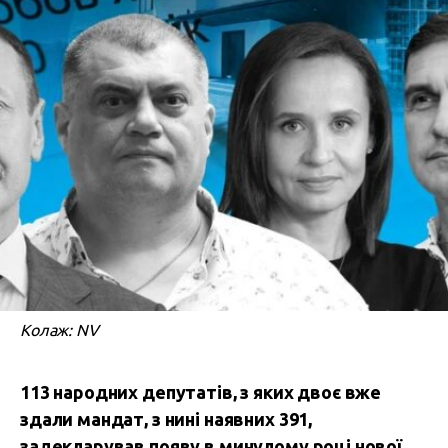
Колаж: NV
113 народних депутатів, з яких двоє вже
здали мандат, з нині наявних 391,
задекларував появу в минулому році нової