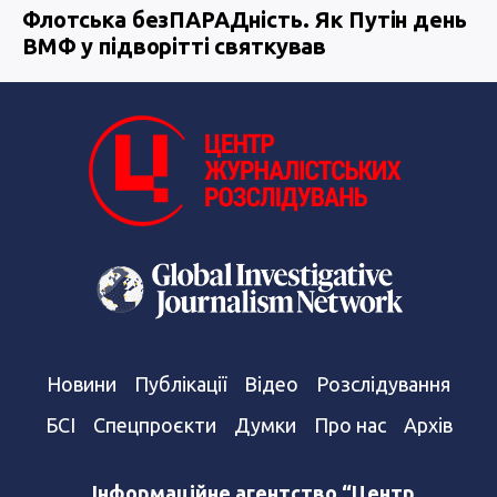
Флотська безПАРАДність. Як Путін день
ВМФ у підворітті святкував
Новини
Публікації
Відео
Розслідування
БСІ
Спецпроєкти
Думки
Про нас
Архів
Інформаційне агентство “Центр