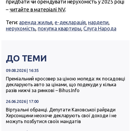
придбати чи орендувати нерухомість у 2025 році
–
читайте в матеріалі NV
.
Теги:
аренда жилья
,
е-декларація
,
нардепи
,
нерухомість
,
покупка квартиры
,
Слуга Народа
ДО ТЕМИ
09.08.2026 | 16:35
Преміальний кросовер за ціною мопеда: як посадовці
декларують авто за цінами, що подекуди у кілька
разів нижчі за ринкові – Bihus.Info
26.06.2026 | 17:00
Віртуальні обранці. Депутати Каховської райради
Херсонщини неохоче декларують свої доходи і не
можуть позбутися своїх мандатів