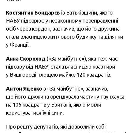
Костянтин Бондарєв
із Батьківщини, якого
НАБУ підозрює у незаконному переправленні
осіб через кордон, зазначив, що його дружина
стала власницею житлового будинку та ділянки
у Франції.
Анна Скороход
(«За майбутнє»), яка теж має
підозру від НАБУ, стала власницею квартири
у Вишгороді площею майже 120 квадратів.
Антон Яценко
з «За майбутнє», зазначив,
що його дружина орендувала частину таунхауса
на 106 квадратів у Британії, якою могли
користуватися їхні сини.
Про решту депутатів, які дозволили собі