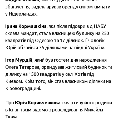
збагачення, задекларував оренду сином кімнати
у Нідерландах.
Ірина Кормишкіна
, яка після підозри від НАБУ
склала мандат, стала власницею будинку на 250
квадратів під Одесою та 17 ділянок. Її чоловік
Юрій обзавівся 35 ділянками на півдні України.
Ігор Мурдій
, який був гостем дня народження
Олега Татарова, орендував житловий будинок та
ділянку на 1500 квадратів у селі Хотів під
Києвом. Крім того, він став власником ділянки на
Кіровоградщині.
Про
Юрія Корявченкова
і квартиру його родини
в Іспанії всім відомо з розслідування Михайла
Ткача.