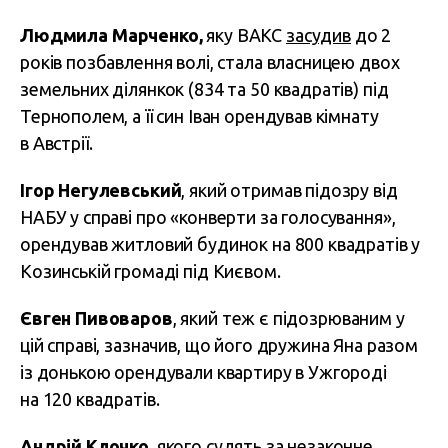
Людмила Марченко,
яку ВАКС
засудив
до 2
років позбавлення волі, стала власницею двох
земельних ділянкок (834 та 50 квадратів) під
Тернополем, а її син Іван орендував кімнату
в Австрії.
Ігор Негулевський
, який отримав підозру від
НАБУ у справі про «конверти за голосування»,
орендував житловий будинок на 800 квадратів у
Козинській громаді під Києвом.
Євген Пивоваров
, який теж є підозрюваним у
цій справі, зазначив, що його дружина Яна разом
із донькою орендували квартиру в Ужгороді
на 120 квадратів.
Андрій Клочко
, якого судять за незаконне