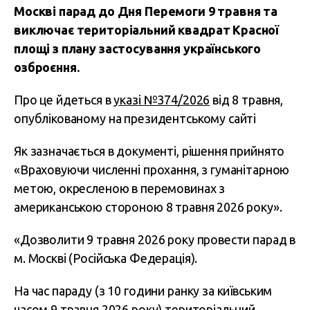
Москві парад до Дня Перемоги 9 травня та
виключає територіальний квадрат Красної
площі з плану застосування українського
озброєння.
Про це йдеться в
указі №374/2026
від 8 травня,
опублікованому на президентському сайті
Як зазначається в документі, рішення прийнято
«Враховуючи численні прохання, з гуманітарною
метою, окресленою в перемовинах з
американською стороною 8 травня 2026 року».
«Дозволити 9 травня 2026 року провести парад в
м. Москві (Російська Федерація).
На час параду (з 10 години ранку за київським
часом 9 травня 2026 року) територіальний