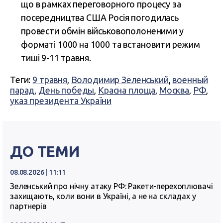
що в рамках переговорного процесу за
посередництва США Росія погодилась
провести обмін військовополоненими у
форматі 1000 на 1000 та встановити режим
тиші 9-11 травня.
Теги:
9 травня
,
Володимир Зеленський
,
военный
парад
,
День победы
,
Красна площа
,
Москва
,
РФ
,
указ президента України
ДО ТЕМИ
08.08.2026 | 11:11
Зеленський про нічну атаку РФ: Ракети-перехоплювачі
захищають, коли вони в Україні, а не на складах у
партнерів