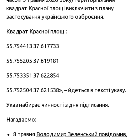
квадрат Красної площі виключити з плану
застосування українського озброєння.
Квадрат Красної площі:
55.754413 37.617733
55.755205 37.619181
55.753351 37.622854
55.752504 37.621538», – йдеться в тексті указу.
Указ набирає чинності з дня підписання.
Нагадаємо:
8 травня
Володимир Зеленський повідомив
,