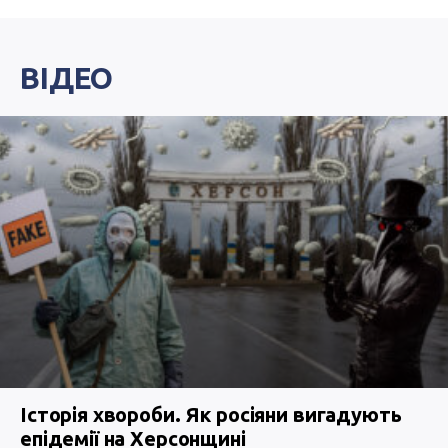
ВІДЕО
Історія хвороби. Як росіяни вигадують
епідемії на Херсонщині