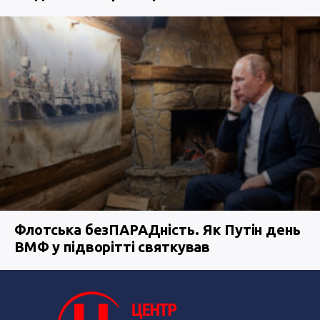
Флотська безПАРАДність. Як Путін день
ВМФ у підворітті святкував