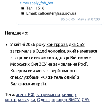
Нагадаємо:
У квітні 2026 року
контррозвідка СБУ
затримала в Одесі чоловіка
, який намагався
застрелити високопосадовця Військово-
Морських Сил ЗСУ на замовлення Росії.
Кілером виявився завербованого
спецслужбами РФ житель однієї з
Балканських країн.
Теги:
агент РФ
,
затримання
,
киллер
,
контрразведка
,
Одеса
,
офицер ВМСУ
,
СБУ