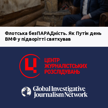
Флотська безПАРАДність. Як Путін день
ВМФ у підворітті святкував