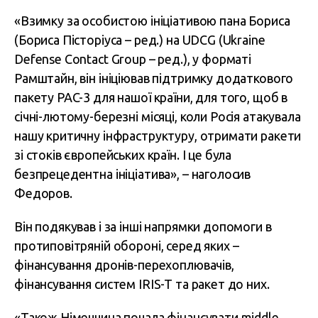
«Взимку за особистою ініціативою пана Бориса
(Бориса Пісторіуса – ред.) на UDCG (Ukraine
Defense Contact Group – ред.), у форматі
Рамштайн, він ініціював підтримку додаткового
пакету PAC-3 для нашої країни, для того, щоб в
січні-лютому-березні місяці, коли Росія атакувала
нашу критичну інфраструктуру, отримати ракети
зі стоків європейських країн. І це була
безпрецедентна ініціатива», – наголосив
Федоров.
Він подякував і за інші напрямки допомоги в
протиповітряній обороні, серед яких –
фінансування дронів-перехоплювачів,
фінансування систем IRIS-T та ракет до них.
«Також Німеччина почала фінансувати middle