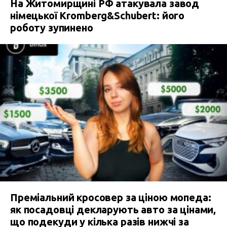
На Житомирщині РФ атакувала завод
німецької Kromberg&Schubert: його
роботу зупинено
Преміальний кросовер за ціною мопеда:
як посадовці декларують авто за цінами,
що подекуди у кілька разів нижчі за