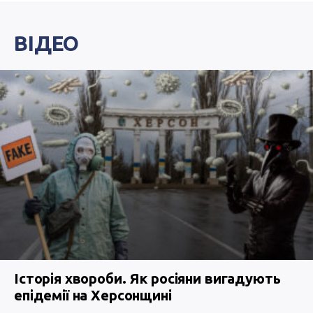
ВІДЕО
Історія хвороби. Як росіяни вигадують
епідемії на Херсонщині