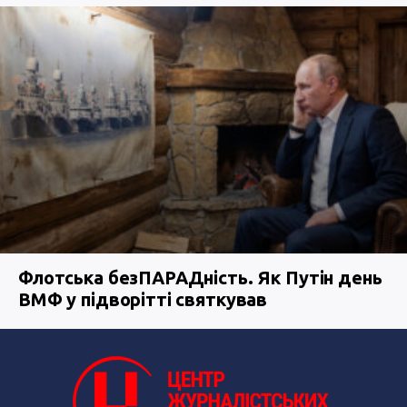
Флотська безПАРАДність. Як Путін день
ВМФ у підворітті святкував