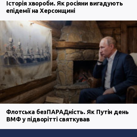
Історія хвороби. Як росіяни вигадують
епідемії на Херсонщині
Флотська безПАРАДність. Як Путін день
ВМФ у підворітті святкував