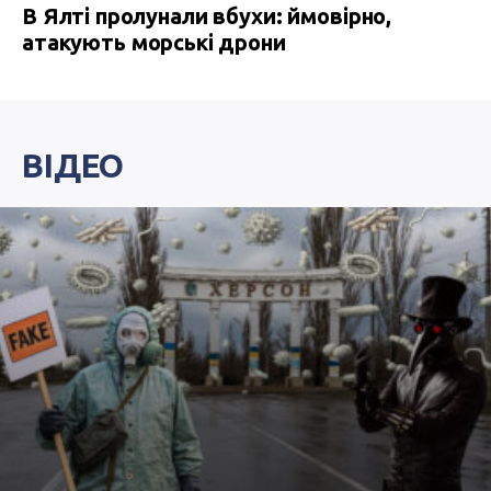
В Ялті пролунали вбухи: ймовірно,
атакують морські дрони
ВІДЕО