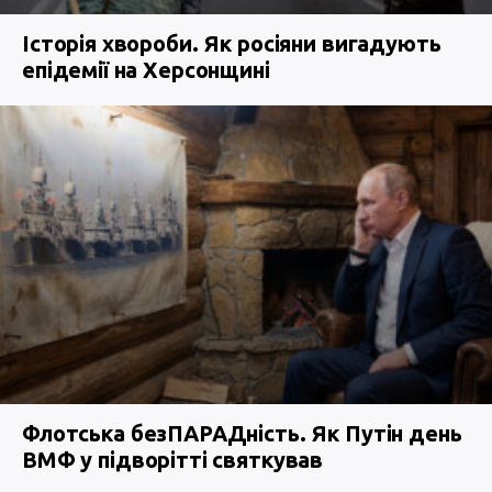
Історія хвороби. Як росіяни вигадують
епідемії на Херсонщині
Флотська безПАРАДність. Як Путін день
ВМФ у підворітті святкував