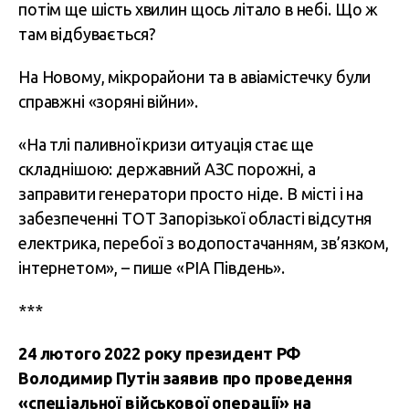
потім ще шість хвилин щось літало в небі. Що ж
там відбувається?
На Новому, мікрорайони та в авіамістечку були
справжні «зоряні війни».
«На тлі паливної кризи ситуація стає ще
складнішою: державний АЗС порожні, а
заправити генератори просто ніде. В місті і на
забезпеченні ТОТ Запорізької області відсутня
електрика, перебої з водопостачанням, зв’язком,
інтернетом», – пише «РІА Південь».
***
24 лютого 2022 року президент РФ
Володимир Путін заявив про проведення
«спеціальної військової операції» на