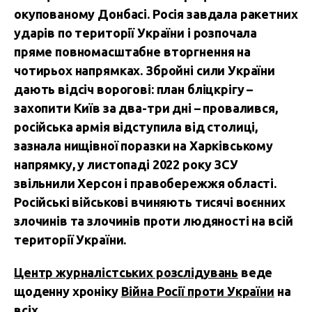
окупованому Донбасі. Росія завдала ракетних
ударів по території України і розпочала
пряме повномасштабне вторгнення на
чотирьох напрямках. Збройні сили України
дають відсіч ворогові: план бліцкрігу –
захопити Київ за два-три дні – провалився,
російська армія відступила від столиці,
зазнала нищівної поразки на Харківському
напрямку, у листопаді 2022 року ЗСУ
звільнили Херсон і правобережжя області.
Російські військові вчиняють тисячі воєнних
злочинів та злочинів проти людяності на всій
території України.
Центр журналістських розслідувань
веде
щоденну хроніку
Війна Росії проти України
на
всіх