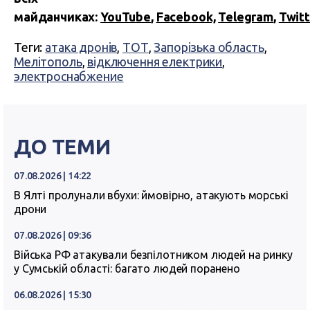
майданчиках:
YouTube
,
Facebook,
Telegram
,
Twitt
Теги:
атака дронів
,
ТОТ
,
Запорізька область
,
Мелітополь
,
відключення електрики
,
электроснабжение
ДО ТЕМИ
07.08.2026 | 14:22
В Ялті пролунали вбухи: ймовірно, атакують морські
дрони
07.08.2026 | 09:36
Війська РФ атакували безпілотником людей на ринку
у Сумській області: багато людей поранено
06.08.2026 | 15:30