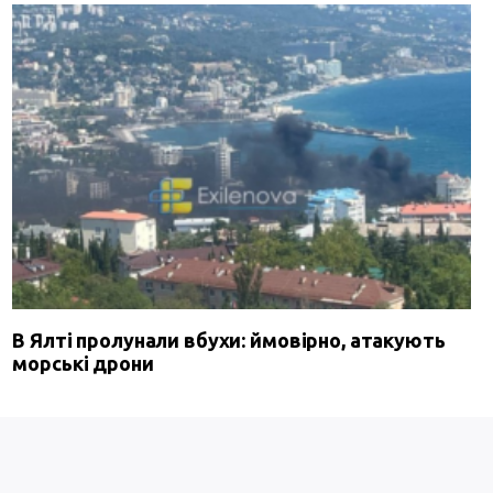
В Ялті пролунали вбухи: ймовірно, атакують
морські дрони