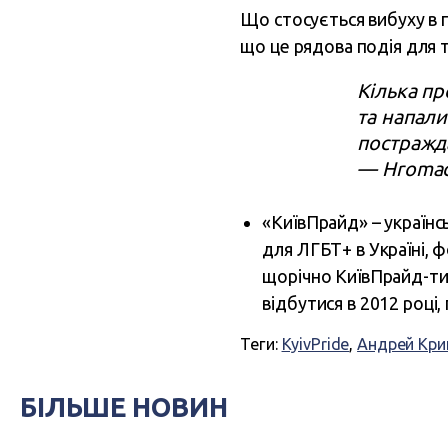
Що стосується вибуху в 
що це рядова подія для 
Кілька пр
та напали
постражд
— Hromad
«КиївПрайд» – українс
для ЛГБТ+ в Україні, ф
щорічно КиївПрайд-ти
відбутися в 2012 році
Теги:
KyivPride
,
Андрей Кр
БІЛЬШЕ НОВИН