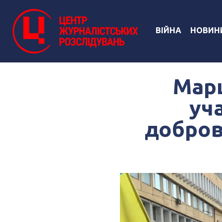
ВІЙНА
НОВИН
Марш
уча
добров