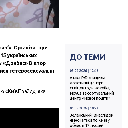
рав’я. Організатори
 15 українських
ДО ТЕМИ
ну «Донбас» Віктор
лися гетеросексуальні
05.08.2026 | 12:46
Атака РФ знищила
логістичні центри
«Епіцентру», Rozetka,
ою «КиївПрайд», яка
Novus та сортувальний
центр «Нової пошти»
05.08.2026 | 10:57
Зеленський: Внаслідок
нічної атаки по Києву і
області 17 людей