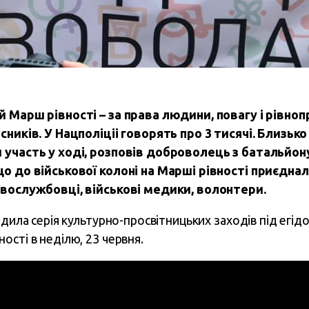
й Марш рівності – за права людини, повагу і рівноп
сників. У Нацполіціі говорять про 3 тисячі. Близько
 участь у ході, розповів доброволець з батальйо
що до військової колоні на Марші рівності приєдна
овослужбовці, військові медики, волонтери.
одила серія культурно-просвітницьких заходів під егід
ості в неділю, 23 червня.