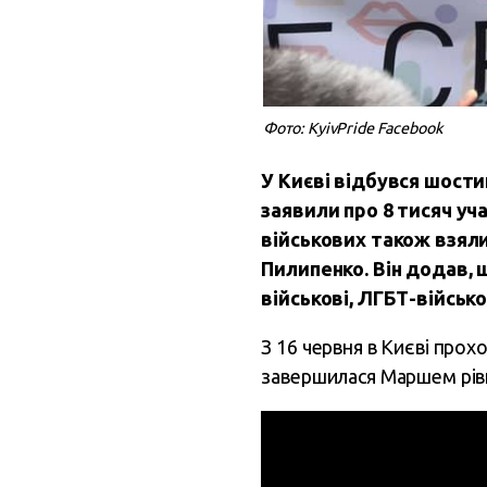
Фото: KyivPride Facebook
У Києві відбувся шости
заявили про 8 тисяч уча
військових також взяли
Пилипенко. Він додав, 
військові, ЛГБТ-військ
З 16 червня в Києві прох
завершилася Маршем рівн