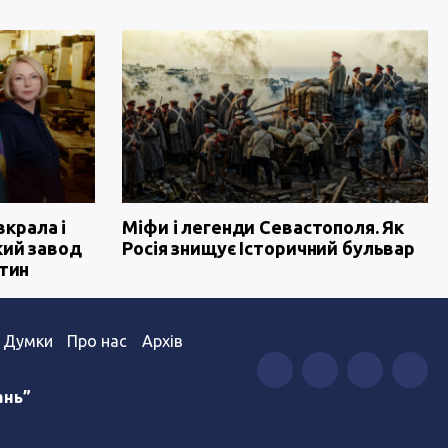
вкрала і
Міфи і легенди Севастополя. Як
кий завод
Росія знищує Історичний бульвар
тин
Думки
Про нас
Архів
ань”