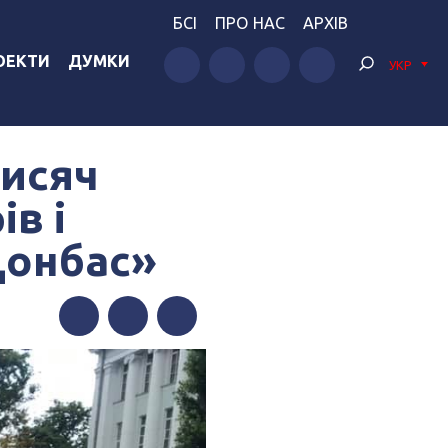
БСІ
ПРО НАС
АРХІВ
ОЕКТИ
ДУМКИ
УКР
тисяч
ів і
Донбас»
Facebook
Twitter
Telegram