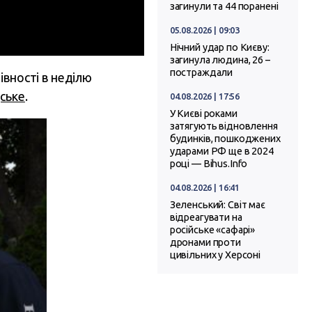
загинули та 44 поранені
05.08.2026 | 09:03
Нічний удар по Києву:
загинула людина, 26 –
постраждали
івності в неділю
ське
.
04.08.2026 | 17:56
У Києві роками
затягують відновлення
будинків, пошкоджених
ударами РФ ще в 2024
році — Bihus.Info
04.08.2026 | 16:41
Зеленський: Світ має
відреагувати на
російське «сафарі»
дронами проти
цивільних у Херсоні