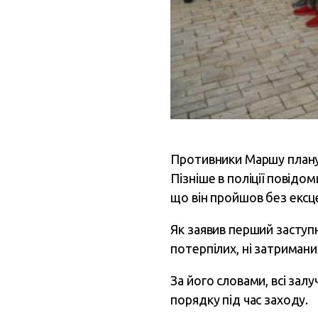
Противники Маршу планув
Пізніше в поліції повідо
що він пройшов без ексце
Як заявив перший заступн
потерпілих, ні затримани
За його словами, всі зал
порядку під час заходу.