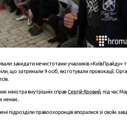
али закидати нечистотами учасників «КиївПрайду» та 
мили, що затримали 9 осіб, які готували провокації. Ор
сів.
ик міністра внутрішніх справ
Сергій Яровий
, під час Ма
х немає.
учені підрозділи правоохоронців впоралися зі своїм з