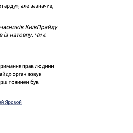
тарду», але зазначив,
учасників КиївПрайду
 із натовпу. Чи є
отримання прав людини
райд» організовує
арш повинен був
ей Яровой