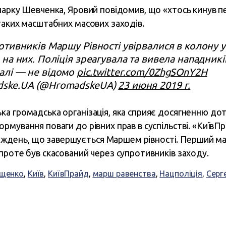
парку Шевченка, Яровий повідомив, що «хтось кинув пе
таких масштабних масових заходів.
отивників Маршу Рівності увірвалися в колону 
 на них. Поліція зреагувала та вивела нападників
алі — не відомо
pic.twitter.com/0ZhgSOnY2H
ske.UA (@HromadskeUA)
23 июня 2019 г.
ька громадська організація, яка сприяє досягненню д
ормування поваги до рівних прав в суспільстві. «КиївП
ждень, що завершується Маршем рівності. Перший м
, проте був скасований через супротивників заходу.
ищенко
,
Київ
,
КиївПрайд
,
марш равенства
,
Нацполіція
,
Серг