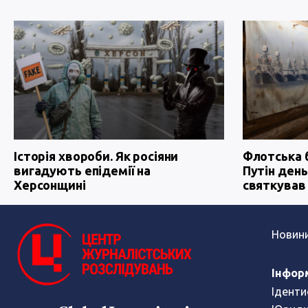
Історія хвороби. Як росіяни
Флотська 
вигадують епідемії на
Путін день
Херсонщині
святкував
Новин
Інфор
Іденти