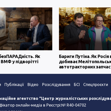
безПАРАДність. Як
Бариги Путіна. Як Росія 
 ВМФ у підворітті
добиває Мелітопольсь
автотракторних запчас
и
Публікації
Відео
Розслідування
БСІ
Спецпроєкти
маційне агентство “Центр журналістських розслідув
фікатор онлайн-медіа в Реєстрі:№ R40-04702