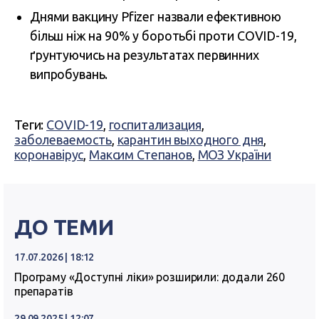
Днями вакцину Pfizer назвали ефективною
більш ніж на 90% у боротьбі проти COVID-19,
ґрунтуючись на результатах первинних
випробувань.
Теги:
COVID-19
,
госпитализация
,
заболеваемость
,
карантин выходного дня
,
коронавірус
,
Максим Степанов
,
МОЗ України
ДО ТЕМИ
17.07.2026 | 18:12
Програму «Доступні ліки» розширили: додали 260
препаратів
29.09.2025 | 12:07