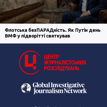
Флотська безПАРАДність. Як Путін день
ВМФ у підворітті святкував