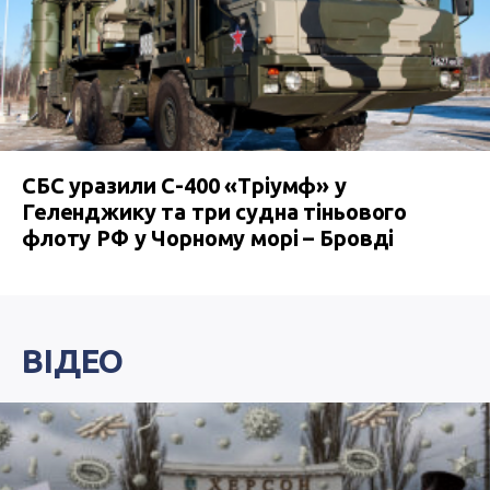
СБС уразили С-400 «Тріумф» у
Геленджику та три судна тіньового
флоту РФ у Чорному морі – Бровді
ВІДЕО