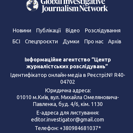
Новини
Публікації
Відео
Розслідування
БСІ
Спецпроєкти
Думки
Про нас
Архів
Інформаційне агентство “Центр
журналістських розслідувань”
Ідентифікатор онлайн-медіа в Реєстрі:№ R40-
04702
Юридична адреса:
01010 м.Київ, вул. Михайла Омеляновича-
Павленка, буд. 4/6, кім. 1130
Е-адреса для листування:
editor.investigator@gmail.com
Телефон: +380984681037*