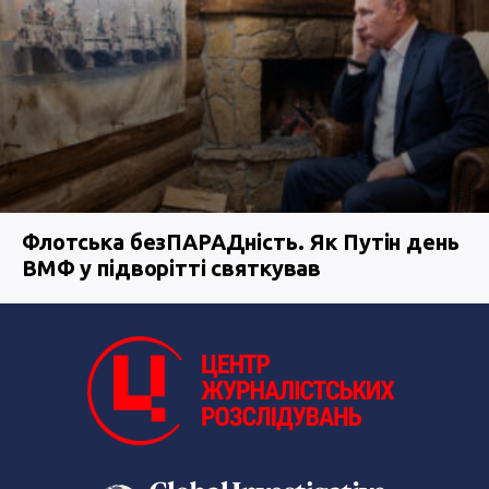
Флотська безПАРАДність. Як Путін день
ВМФ у підворітті святкував