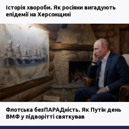
Історія хвороби. Як росіяни вигадують
епідемії на Херсонщині
Флотська безПАРАДність. Як Путін день
ВМФ у підворітті святкував