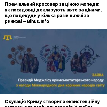
Преміальний кросовер за ціною мопеда:
як посадовці декларують авто за цінами,
що подекуди у кілька разів нижчі за
ринкові – Bihus.Info
Окупація Криму створила екзистенційну