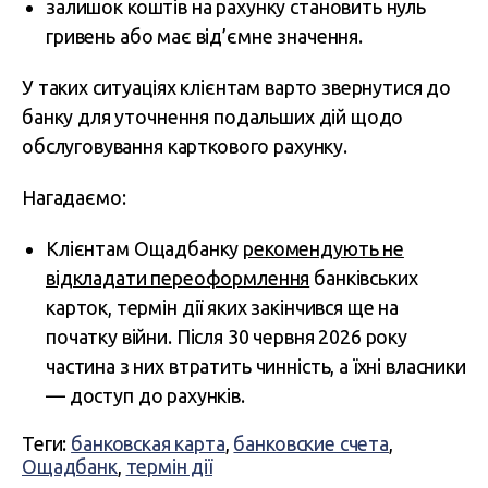
залишок коштів на рахунку становить нуль
гривень або має від’ємне значення.
У таких ситуаціях клієнтам варто звернутися до
банку для уточнення подальших дій щодо
обслуговування карткового рахунку.
Нагадаємо:
Клієнтам Ощадбанку
рекомендують не
відкладати переоформлення
банківських
карток, термін дії яких закінчився ще на
початку війни. Після 30 червня 2026 року
частина з них втратить чинність, а їхні власники
— доступ до рахунків.
Теги:
банковская карта
,
банковские счета
,
Ощадбанк
,
термін дії