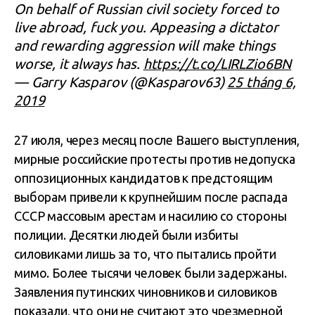
On behalf of Russian civil society forced to
live abroad, fuck you. Appeasing a dictator
and rewarding aggression will make things
worse, it always has.
https://t.co/LIRLZio6BN
— Garry Kasparov (@Kasparov63)
25 tháng 6,
2019
27 июля, через месяц после Вашего выступления,
мирные российские протесты против недопуска
оппозиционных кандидатов к предстоящим
выборам привели к крупнейшим после распада
СССР массовым арестам и насилию со стороны
полиции. Десятки людей были избиты
силовиками лишь за то, что пытались пройти
мимо. Более тысячи человек были задержаны.
Заявления путинских чиновников и силовиков
показали, что они не считают это чрезмерной