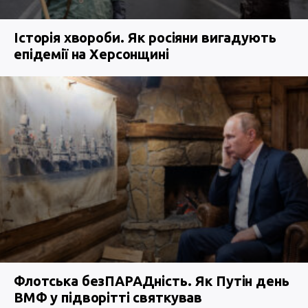
Історія хвороби. Як росіяни вигадують
епідемії на Херсонщині
Флотська безПАРАДність. Як Путін день
ВМФ у підворітті святкував