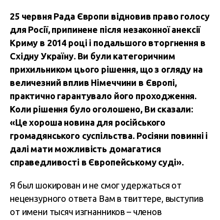
25 червня Рада Європи відновив право голосу
для Росії, припинене після незаконної анексії
Криму в 2014 році і подальшого вторгнення в
Східну Україну. Ви були категоричним
прихильником цього рішення, що з огляду на
величезний вплив Німеччини в Європі,
практично гарантувало його проходження.
Коли рішення було оголошено, Ви сказали:
«Це хороша новина для російського
громадянського суспільства. Росіяни повинні і
далі мати можливість домагатися
справедливості в Європейському суді».
Я был шокирован и не смог удержаться от
нецензурного ответа Вам в твиттере, выступив
от имени тысяч изгнанников – членов