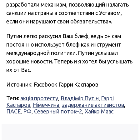
разработали механизм, позволяющий налагать
санкции на страны в соответствии с Уставом,
если они нарушают свои обязательства».
Путин легко раскусил Ваш блеф, ведь он сам
постоянно использует блеф как инструмент
международной политики. Путин услышал
хорошие новости. Теперь и я хотел бы услышать
их от Вас.
Источник:
Facebook Гарри Каспаров
Теги:
акція протесту
,
Владімір Путін
,
Гаррі
Каспаров
,
Німеччина
,
задержание активистов
,
ПАСЕ
,
РФ
,
Северный поток–2
,
Хайко Маас