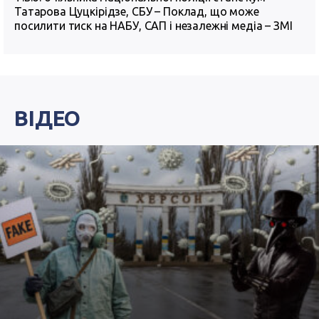
Татарова Цуцкірідзе, СБУ – Поклад, що може
посилити тиск на НАБУ, САП і незалежні медіа – ЗМІ
ВІДЕО