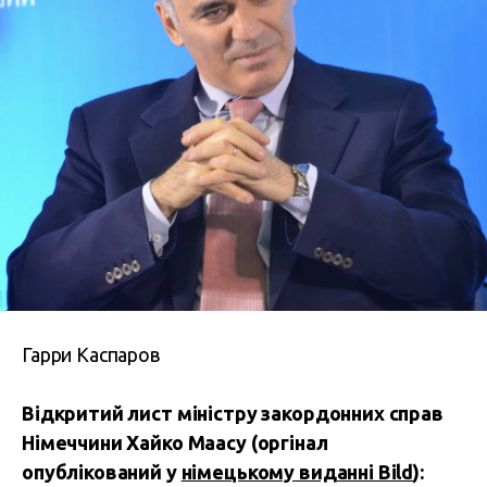
Гарри Каспаров
Відкритий лист міністру закордонних справ
Німеччини Хайко Маасу (оргінал
опублікований у
німецькому виданні Bild
):