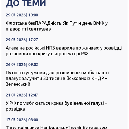
ДО ТЕМИ
29.07.2026 | 19:00
Флотська безПАРАДність. Як Путін день ВМФ у
підворітті святкував
29.07.2026 | 17:27
Атака на російські НПЗ вдарила по жнивах: у розвідці
розповіли про кризу в агросекторі РФ
26.07.2026 | 09:02
Путін готує умови для розширення мобілізації і
планує залучити 30 тисяч військових із КНДР –
Зеленський
21.07.2026 | 12:47
У РФ поглиблюється криза будівельної галузі –
розвідка
17.07.2026 | 08:00
Т.в.о. очільника Національної поліції стане кум