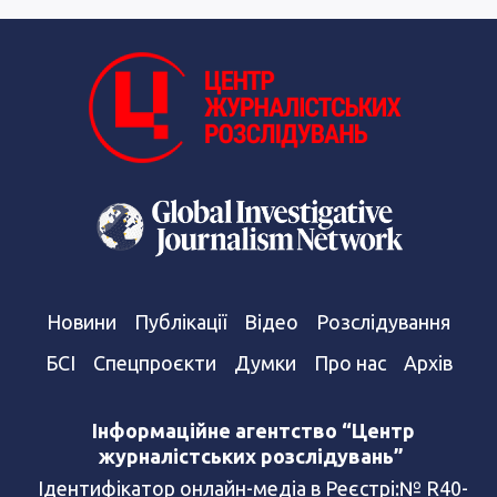
Новини
Публікації
Відео
Розслідування
БСІ
Спецпроєкти
Думки
Про нас
Архів
Інформаційне агентство “Центр
журналістських розслідувань”
Ідентифікатор онлайн-медіа в Реєстрі:№ R40-