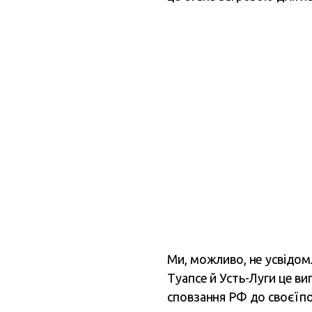
Ми, можливо, не усвідомл
Туапсе й Усть-Луги це ви
сповзання РФ до своєї п