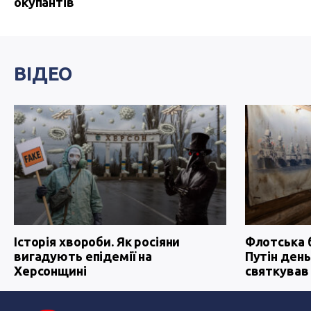
окупантів
ВІДЕО
Історія хвороби. Як росіяни
Флотська 
вигадують епідемії на
Путін день
Херсонщині
святкував