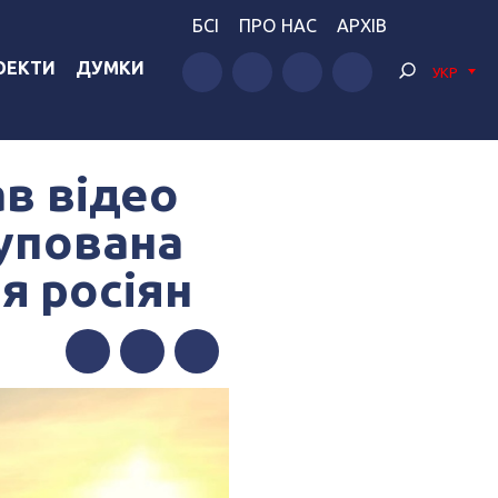
БСІ
ПРО НАС
АРХІВ
ОЕКТИ
ДУМКИ
УКР
ав відео
купована
я росіян
Facebook
Twitter
Telegram