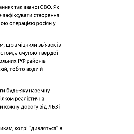
аннях так званої СВО. Як
це зафіксувати створення
шою операцією росіян у
, що зміцнили зв’язок із
остом, а смугою твердої
трольних РФ районів
хій, тобто води й
ити будь-яку наземну
цілком реалістична
и кожну дорогу від ЛБЗ і
икам, котрі “дивляться” в