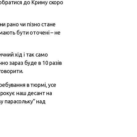
добратися до Криму скоро
їни рано чи пізно стане
 мають бути оточені – не
чний хід і так само
но зараз буде в 10 разів
 говорити.
ребування в тюрмі, усе
рокує наш десант на
у парасольку” над