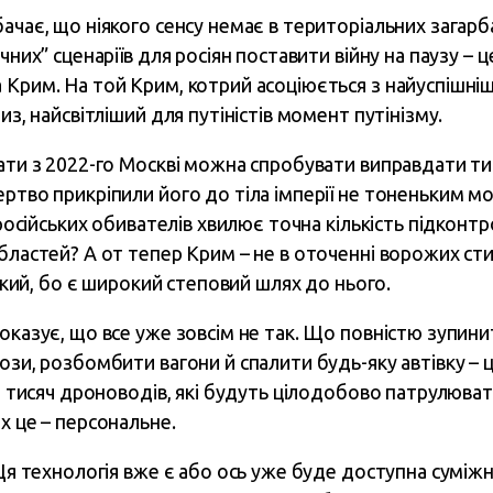
ачає, що ніякого сенсу немає в територіальних загарб
чних” сценаріїв для росіян поставити війну на паузу – 
 Крим. На той Крим, котрий асоціюється з найуспішні
из, найсвітліший для путіністів момент путінізму.
ати з 2022-го Москві можна спробувати виправдати тим
ертво прикріпили його до тіла імперії не тоненьким м
з російських обивателів хвилює точна кількість підкон
бластей? А от тепер Крим – не в оточенні ворожих сти
ський, бо є широкий степовий шлях до нього.
показує, що все уже зовсім не так. Що повністю зупин
ози, розбомбити вагони й спалити будь-яку автівку – 
ка тисяч дроноводів, які будуть цілодобово патрулюват
х це – персональне.
 Ця технологія вже є або ось уже буде доступна суміжн