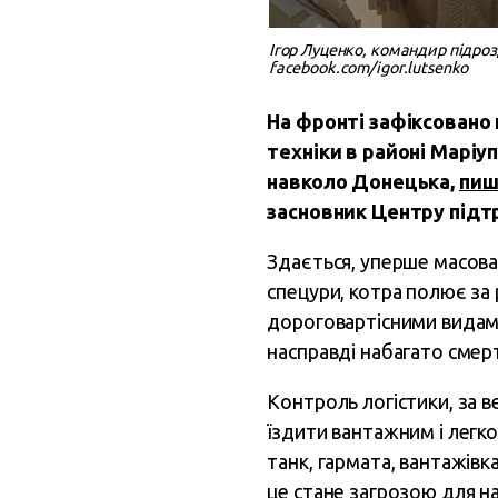
Ігор Луценко, командир підро
facebook.com/igor.lutsenko
На фронті зафіксовано 
техніки в районі Маріу
навколо Донецька,
пиш
засновник Центру підтр
Здається, уперше масова
спецури, котра полює за
дороговартісними видами
насправді набагато смер
Контроль логістики, за в
їздити вантажним і легк
танк, гармата, вантажів
це стане загрозою для на