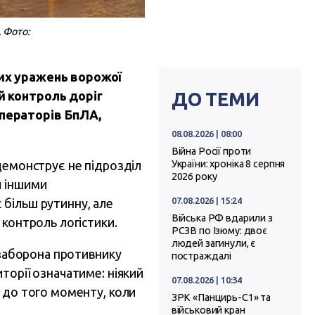
 Фото:
них уражень ворожої
й контроль доріг
ДО ТЕМИ
операторів БпЛА,
08.08.2026 | 08:00
Війна Росії проти
 демонструє не підрозділ
України: хроніка 8 серпня
2026 року
й іншими
07.08.2026 | 15:24
 більш рутинну, але
Війська РФ вдарили з
 контроль логістики.
РСЗВ по Ізюму: двоє
людей загинули, є
 заборона противнику
постраждалі
торії означатиме: ніякий
07.08.2026 | 10:34
и до того моменту, коли
ЗРК «Панцирь-С1» та
військовий кран