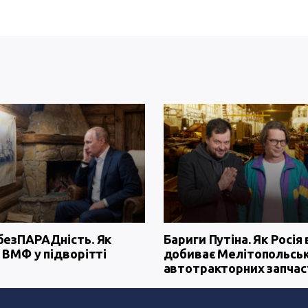
безПАРАДність. Як
Бариги Путіна. Як Росія 
 ВМФ у підворітті
добиває Мелітопольсь
автотракторних запчас