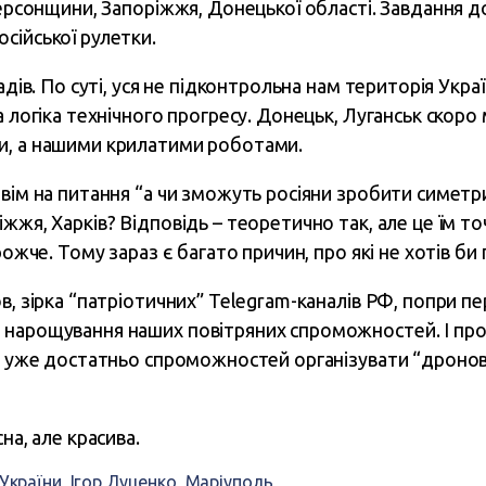
 Херсонщини, Запоріжжя, Донецької області. Завдання 
сійської рулетки.
адів. По суті, уся не підконтрольна нам територія Укра
а логіка технічного прогресу. Донецьк, Луганськ скоро
и, а нашими крилатими роботами.
вім на питання “а чи зможуть росіяни зробити симетри
жжя, Харків? Відповідь – теоретично так, але це їм точ
рожче. Тому зараз є багато причин, про які не хотів би
в, зірка “патріотичних” Telegram-каналів РФ, попри пе
 нарощування наших повітряних спроможностей. І про
ів уже достатньо спроможностей організувати “дронов
на, але красива.
 України
,
Ігор Луценко
,
Маріуполь