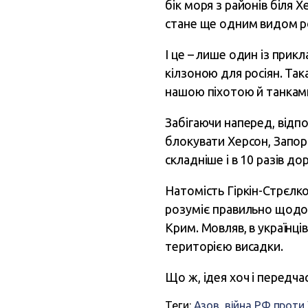
бік моря з районів біля
стане ще одним видом ро
І це – лише один із прикл
кілзоною для росіян. Так
нашою піхотою й танкам
Забігаючи наперед, відпо
блокувати Херсон, Запорі
складніше і в 10 разів до
Натомість Гіркін-Стрєлко
розуміє правильно щодо
Крим. Мовляв, в українц
територією висадки.
Що ж, ідея хоч і передчас
Теги:
Азов
,
війна РФ проти