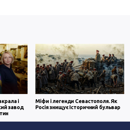
вкрала і
Міфи і легенди Севастополя. Як
кий завод
Росія знищує Історичний бульвар
тин