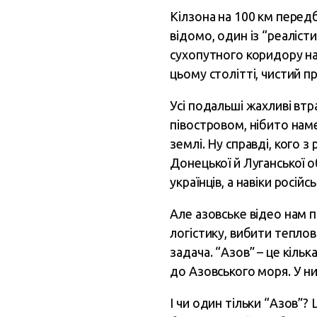
Кілзона на 100 км передб
відомо, один із “реалісти
сухопутного коридору на
цьому столітті, чистий пр
Усі подальші жахливі втр
півостровом, нібито нам
землі. Ну справді, кого 
Донецької й Луганської о
українців, а навіки росій
Але азовське відео нам 
логістику, вибити теплов
задача. “Азов” – це кіль
до Азовського моря. У ни
І чи один тільки “Азов”?