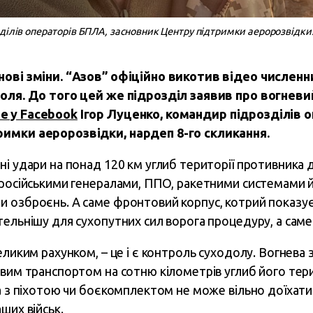
зділів операторів БПЛА, засновник Центру підтримки аеророзвідки.
нові зміни. “Азов” офіційно викотив відео числен
поля. До того цей же підрозділ заявив про вогневи
е у Facebook
Ігор Луценко, командир підрозділів 
имки аеророзвідки, нардеп 8-го скликання.
ні удари на понад 120 км углиб території противника
 російськими генералами, ППО, ракетними системами 
 озброєнь. А саме фронтовий корпус, котрий показує
тельнішу для сухопутних сил ворога процедуру, а саме
еликим рахунком, – це і є контроль суходолу. Вогнева
овим транспортом на сотню кілометрів углиб його тери
ка з піхотою чи боєкомплектом не може вільно доїхат
ших військ.