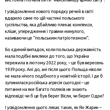
І усвідомлення нового порядку речей в світі
вдарило саме по цій частині польського
суспільства, яка дбайливо плекає компекси,
кліше, упередження і травми минулого,
називаючи це “польським патріотизмом”.
Бо єдиний випадок, коли польська державність
мала подібні виклики до того, що Україна
пережила в лютому 2022 року, – це був вересень
1939 року. Ані до, ані після цього Польща ніколи
не мала нічого подібного у новітній історії. І де б
зупинилася російська агресія сьогодні – це
питання на яке багато поляків не знають
відповіді: чи б це був берег Вісли, чи берег Одри?
І усвідомлення цього лякає таких, як Ян Жарин –