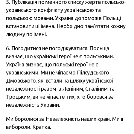
5. Публікація поіменного списку жертв польсько-
українського конфлікту українською та
польською мовами. Україна допоможе Польщі
встановити ці імена. Необхідно пам’ятати кожну
людину по імені.
6. Погодитися не погоджуватися. Польща
визнає, що українські герої не є польськими.
Україна визнає, що польські герої не є
українськими. Ми не чіпаємо Пілсудського і
Дмовського, які встали на шляху української
незалежності разом із Леніним, Сталіним та
Троцьким, ви не чіпаєте тих, хто боровся за
незалежність України.
Ми боролися за Незалежність наших країн. Ми її
вибороли. Крапка.