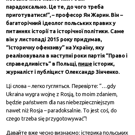
парадоксально. Це те, до чого треба
приготуватися!”, – професор Ян Жарин. Він –
багаторічний ідеолог польських правих у
питаннях історії та історічної політики. Саме
він у листопаді 2015 року придумав,
“Історичну офензиву” на Україну, яку
реалізовувала в наступні роки партія “Право і
справедливість” в Польщі,
пише
історик,
журналіст і публіцист Олександр Зінченко.
Ці слова – легко гугляться. Перевірте: “…gdy
Ukraina wygra wojnę z Rosją, to moim zdaniem,
będzie państwem dla nas niebezpieczniejszym
nawet niż Rosja – paradoksalnie. To jest coś, do
czego trzeba się przygotowywać”!
Давайте вже чесно визнаємо: істерика польських