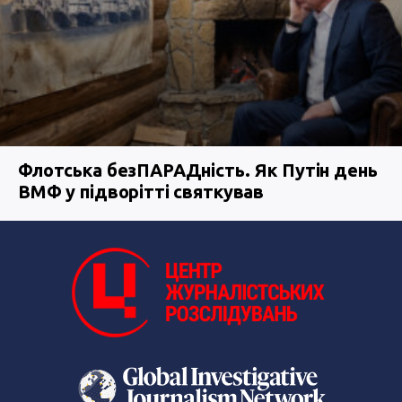
Флотська безПАРАДність. Як Путін день
ВМФ у підворітті святкував