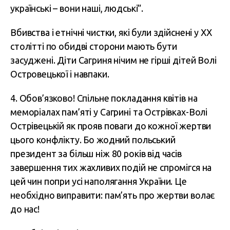
українські – вони наші, людські”.
Вбивства і етнічні чистки, які були здійснені у ХХ
столітті по обидві сторони мають бути
засуджені. Діти Сагриня нічим не гірші дітей Волі
Островецької і навпаки.
4. Обов’язково! Спільне покладання квітів на
меморіалах пам’яті у Сагрині та Острівках-Волі
Острівецькій як прояв поваги до кожної жертви
цього конфлікту. Бо жодний польський
президент за більш ніж 80 років від часів
завершення тих жахливих подій не спромігся на
цей чин попри усі наполягання України. Це
необхідно виправити: пам’ять про жертви волає
до нас!