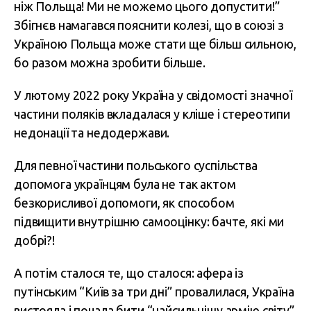
ніж Польща! Ми не можемо цього допустити!”
Збігнєв намагався пояснити колезі, що в союзі з
Україною Польща може стати ще більш сильною,
бо разом можна зробити більше.
У лютому 2022 року Україна у свідомості значної
частини поляків вкладалася у кліше і стереотипи
недонації та недодержави.
Для певної частини польського суспільства
допомога українцям була не так актом
безкорисливої допомоги, як способом
підвищити внутрішню самооцінку: бачте, які ми
добрі?!
А потім сталося те, що сталося: афера із
путінським “Київ за три дні” провалилася, Україна
вистояла і почала бити “найсильнішу армію світу”.