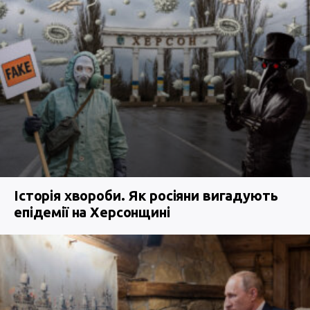
Історія хвороби. Як росіяни вигадують
епідемії на Херсонщині