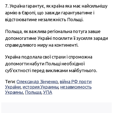
7. Україна гарантує, як країна яка має найсильнішу
армію в Європі, що завжди гарантуватиме і
відстоюватиме незалежність Польщі.
Польща, як важлива регіональна потуга завше
допомогатиме Україні посилити її зусилля заради
справедливого миру на континенті.
Україна подолала свої страхи і спроможна
допомогти набути Польщі необхідної
суб’єктності перед викликами майбутнього.
Теги:
Олександр Зінченко
,
війна РФ проти
України
,
история Украины
,
независимость
Украины
,
Польша
,
УПА