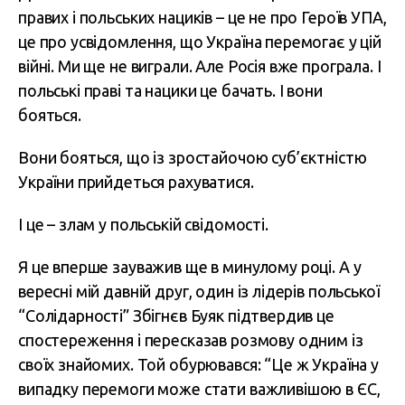
правих і польських нациків – це не про Героїв УПА,
це про усвідомлення, що Україна перемогає у цій
війні. Ми ще не виграли. Але Росія вже програла. І
польські праві та нацики це бачать. І вони
бояться.
Вони бояться, що із зростайочою суб’єктністю
України прийдеться рахуватися.
І це – злам у польській свідомості.
Я це вперше зауважив ще в минулому році. А у
вересні мій давній друг, один із лідерів польської
“Солідарності” Збігнєв Буяк підтвердив це
спостереження і пересказав розмову одним із
своїх знайомих. Той обурювався: “Це ж Україна у
випадку перемоги може стати важливішою в ЄС,