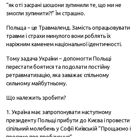
“як оті засрані шошони зупинили те, що ми не
змогли зупинити?!” Їм страшно.
Польща – це Травмаленд. Замість опрацьовувати
травми і страхи минулого вони роблять їх
наріжним каменем національної ідентичності.
Тому задача України – допомогти Польщі
перестати боятися та подолати постійну
ретравматизацію, яка заважає спільному
сильному майбутньому.
Що належить зробити?
1. Україна має запропонувати наступному
президенту Польщі прибути до Києва і провести
сіпільний молебень у Софії Київській “Прощаємо і
просимо про пробачення”.