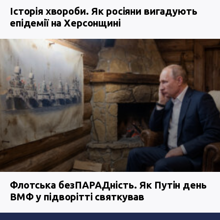
Історія хвороби. Як росіяни вигадують
епідемії на Херсонщині
Флотська безПАРАДність. Як Путін день
ВМФ у підворітті святкував