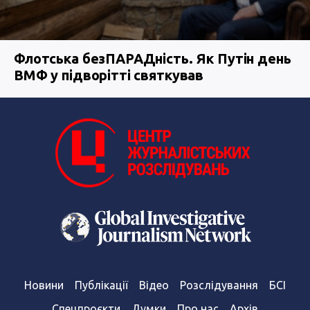
Флотська безПАРАДність. Як Путін день
ВМФ у підворітті святкував
Новини
Публікації
Відео
Розслідування
БСІ
Спецпроєкти
Думки
Про нас
Архів