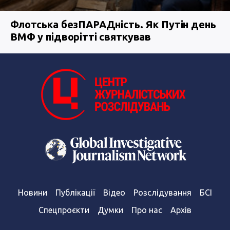
Флотська безПАРАДність. Як Путін день
ВМФ у підворітті святкував
Новини
Публікації
Відео
Розслідування
БСІ
Спецпроєкти
Думки
Про нас
Архів