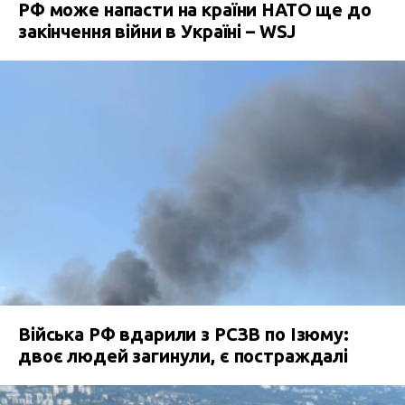
РФ може напасти на країни НАТО ще до
закінчення війни в Україні – WSJ
Війська РФ вдарили з РСЗВ по Ізюму:
двоє людей загинули, є постраждалі