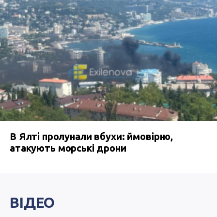
В Ялті пролунали вбухи: ймовірно,
атакують морські дрони
ВІДЕО