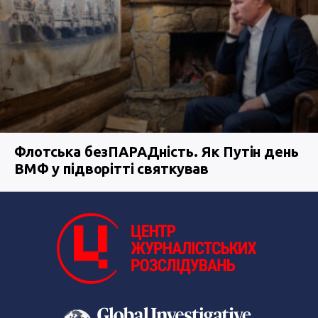
Флотська безПАРАДність. Як Путін день
ВМФ у підворітті святкував