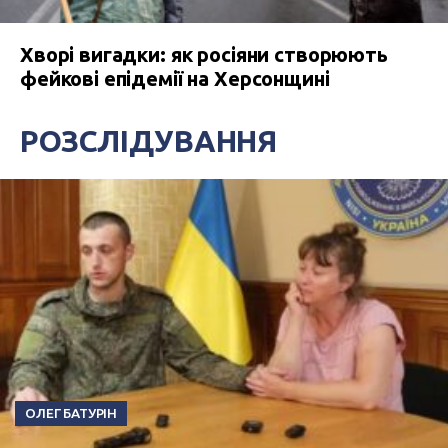
Хворі вигадки: як росіяни створюють
фейкові епідемії на Херсонщині
РОЗСЛІДУВАННЯ
ОЛЕГ БАТУРІН