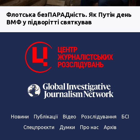
Флотська безПАРАДність. Як Путін день
ВМФ у підворітті святкував
Новини
Публікації
Відео
Розслідування
БСІ
Спецпроєкти
Думки
Про нас
Архів