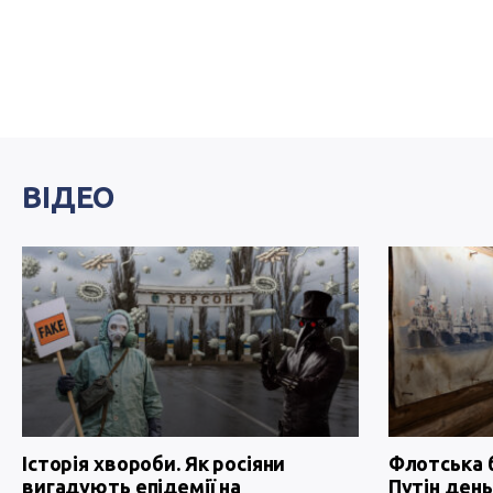
ВІДЕО
Історія хвороби. Як росіяни
Флотська 
вигадують епідемії на
Путін день