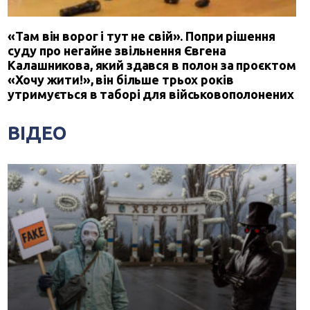
«Там він ворог і тут не свій». Попри рішення
суду про негайне звільнення Євгена
Калашникова, який здався в полон за проєктом
«Хочу жити!», він більше трьох років
утримується в таборі для військовополонених
ВІДЕО