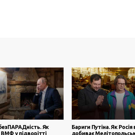
безПАРАДність. Як
Бариги Путіна. Як Росія 
 ВМФ у підворітті
добиває Мелітопольсь