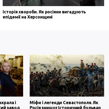
Історія хвороби. Як росіяни вигадують
епідемії на Херсонщині
вкрала і
Міфи і легенди Севастополя. Як
кий завод
Росія знищує Історичний бульвар