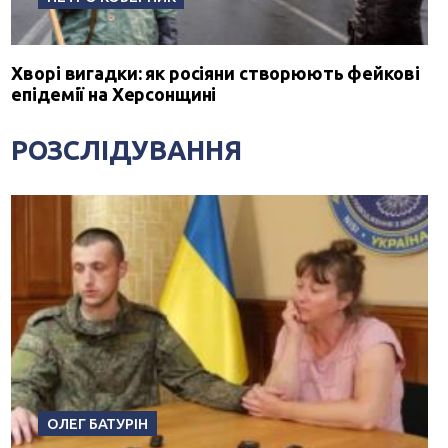
Хворі вигадки: як росіяни створюють фейкові
епідемії на Херсонщині
РОЗСЛІДУВАННЯ
ОЛЕГ БАТУРІН