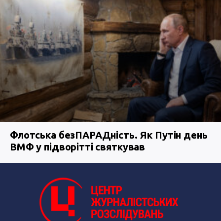
Флотська безПАРАДність. Як Путін день
ВМФ у підворітті святкував