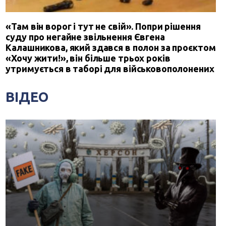
«Там він ворог і тут не свій». Попри рішення
суду про негайне звільнення Євгена
Калашникова, який здався в полон за проєктом
«Хочу жити!», він більше трьох років
утримується в таборі для військовополонених
ВІДЕО