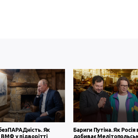
безПАРАДність. Як
Бариги Путіна. Як Росія 
 ВМФ у підворітті
добиває Мелітопольсь