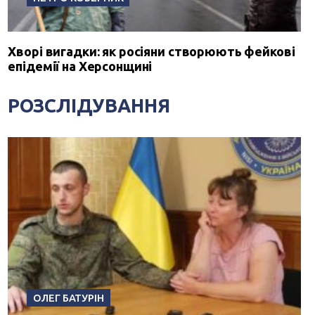
Хворі вигадки: як росіяни створюють фейкові
епідемії на Херсонщині
РОЗСЛІДУВАННЯ
ОЛЕГ БАТУРІН