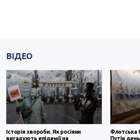
ВІДЕО
Історія хвороби. Як росіяни
Флотська 
вигадують епідемії на
Путін день