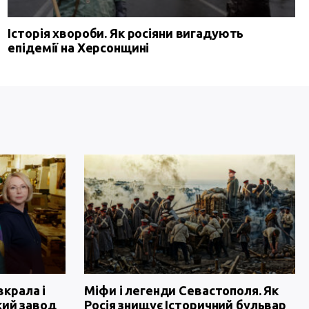
Історія хвороби. Як росіяни вигадують
епідемії на Херсонщині
вкрала і
Міфи і легенди Севастополя. Як
кий завод
Росія знищує Історичний бульвар