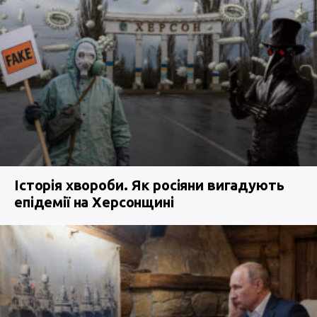
Історія хвороби. Як росіяни вигадують
епідемії на Херсонщині