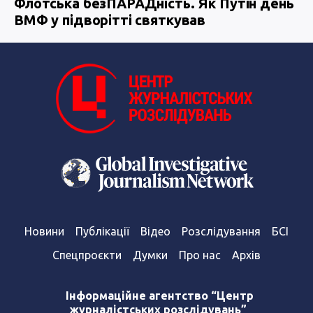
Флотська безПАРАДність. Як Путін день
ВМФ у підворітті святкував
Новини
Публікації
Відео
Розслідування
БСІ
Спецпроєкти
Думки
Про нас
Архів
Інформаційне агентство “Центр
журналістських розслідувань”