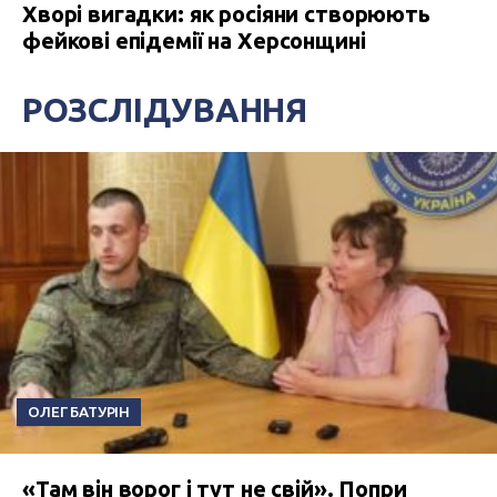
Хворі вигадки: як росіяни створюють
фейкові епідемії на Херсонщині
РОЗСЛІДУВАННЯ
ОЛЕГ БАТУРІН
«Там він ворог і тут не свій». Попри