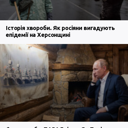
Історія хвороби. Як росіяни вигадують
епідемії на Херсонщині