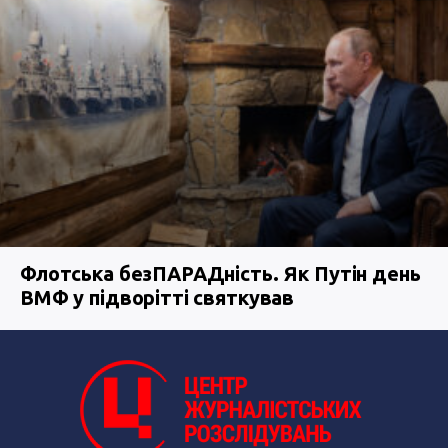
Флотська безПАРАДність. Як Путін день
ВМФ у підворітті святкував